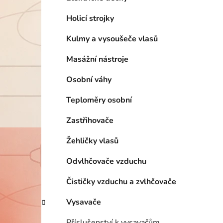
Holicí strojky
Kulmy a vysoušeče vlasů
Masážní nástroje
Osobní váhy
Teploměry osobní
Zastřihovače
Žehličky vlasů
Odvlhčovače vzduchu
Čističky vzduchu a zvlhčovače
Vysavače
Příslušenství k vysavačům