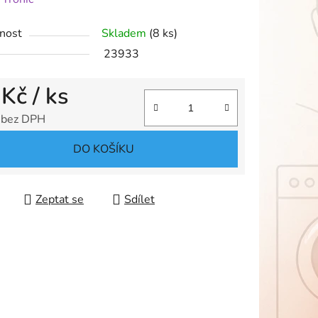
tu
nost
Skladem
(8 ks)
23933
 Kč
/ ks
ek.
 bez DPH
 cena:
DO KOŠÍKU
Zeptat se
Sdílet