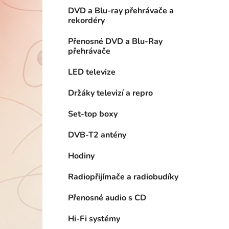
í
DVD a Blu-ray přehrávače a
p
rekordéry
a
n
Přenosné DVD a Blu-Ray
přehrávače
e
l
LED televize
Držáky televizí a repro
Set-top boxy
DVB-T2 antény
Hodiny
Radiopřijímače a radiobudíky
Přenosné audio s CD
Hi-Fi systémy