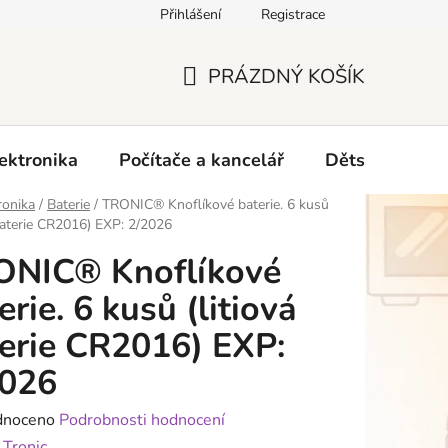
Přihlášení
Registrace
O nás
PRÁZDNÝ KOŠÍK
NÁKUPNÍ
KOŠÍK
ektronika
Počítače a kancelář
Dětské zboží 
ronika
/
Baterie
/
TRONIC® Knoflíkové baterie. 6 kusů
 baterie CR2016) EXP: 2/2026
ONIC® Knoflíkové
erie. 6 kusů (litiová
erie CR2016) EXP:
2026
né
dnoceno
Podrobnosti hodnocení
ení
:
Tronic