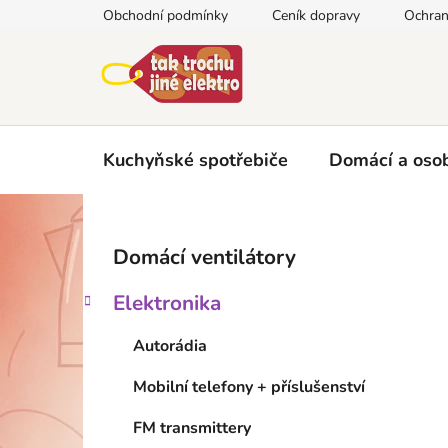
Přejít
Obchodní podmínky
Ceník dopravy
Ochran
na
obsah
Kuchyňské spotřebiče
Domácí a osob
P
K
Přeskočit
Domácí ventilátory
a
kategorie
o
t
s
Elektronika
e
t
g
r
Autorádia
o
a
r
Mobilní telefony + příslušenství
i
n
e
n
FM transmittery