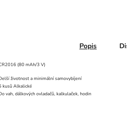
Popis
Di
CR2016 (80 mAh/3 V)
Delší životnost a minimální samovybíjení
6 kusů Alkalické
Do vah, dálkových ovladačů, kalkulaček, hodin