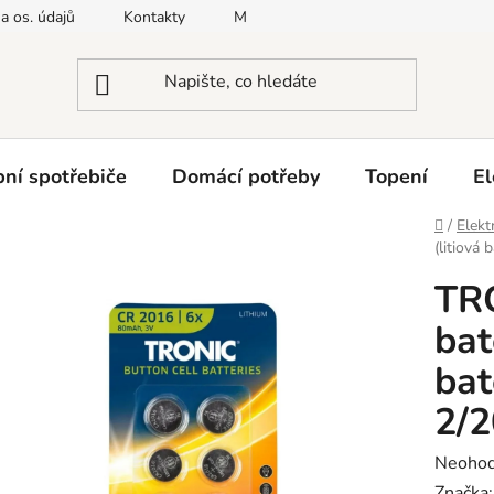
a os. údajů
Kontakty
Moje objednávka
Napište nám
ní spotřebiče
Domácí potřeby
Topení
El
Domů
/
Elekt
(litiová
TR
bat
bat
2/
Průměr
Neoho
hodnoc
Značka