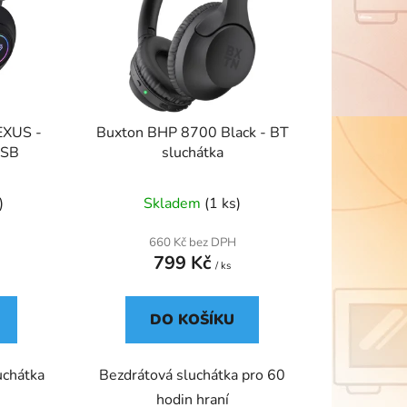
d
u
k
t
ů
EXUS -
Buxton BHP 8700 Black - BT
USB
sluchátka
)
Skladem
(1 ks)
660 Kč bez DPH
799 Kč
/ ks
DO KOŠÍKU
uchátka
Bezdrátová sluchátka pro 60
hodin hraní