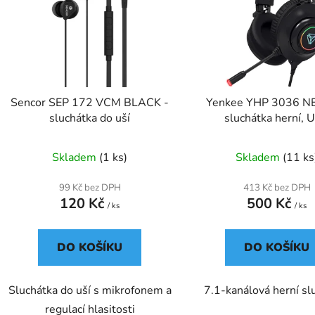
s
p
r
o
d
Sencor SEP 172 VCM BLACK -
Yenkee YHP 3036 N
u
sluchátka do uší
sluchátka herní, 
k
t
Skladem
(1 ks)
Skladem
(11 ks
ů
99 Kč bez DPH
413 Kč bez DPH
120 Kč
500 Kč
/ ks
/ ks
DO KOŠÍKU
DO KOŠÍKU
Sluchátka do uší s mikrofonem a
7.1-kanálová herní sl
regulací hlasitosti