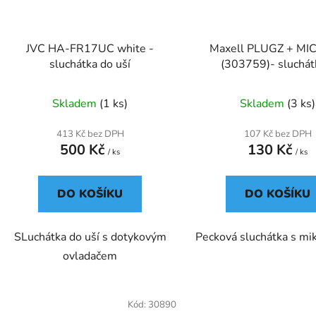
JVC HA-FR17UC white -
Maxell PLUGZ + MIC
sluchátka do uší
(303759)- sluchát
mikrofonem
Skladem
(1 ks)
Skladem
(3 ks)
413 Kč bez DPH
107 Kč bez DPH
500 Kč
130 Kč
/ ks
/ ks
DO KOŠÍKU
DO KOŠÍKU
SLuchátka do uší s dotykovým
Pecková sluchátka s m
ovladačem
Kód:
30890