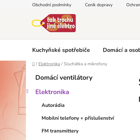
Přejít
Obchodní podmínky
Ceník dopravy
Ochran
na
obsah
Kuchyňské spotřebiče
Domácí a osob
Domů
/
Elektronika
/
Sluchátka a mikrofony
P
K
Přeskočit
Domácí ventilátory
a
kategorie
o
t
s
Elektronika
e
t
g
r
Autorádia
o
a
r
Mobilní telefony + příslušenství
i
n
e
n
FM transmittery
í