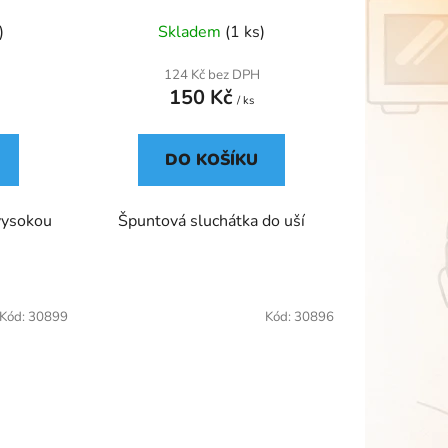
)
Skladem
(1 ks)
124 Kč bez DPH
150 Kč
/ ks
DO KOŠÍKU
vysokou
Špuntová sluchátka do uší
Kód:
30899
Kód:
30896