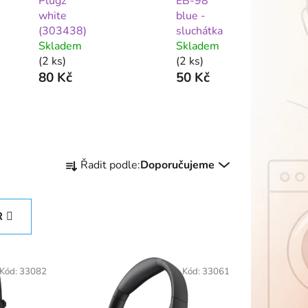
Plugz
EB-98
white
blue -
(303438)
sluchátka
Skladem
Skladem
(2 ks)
(2 ks)
80 Kč
50 Kč
Ř
Řadit podle:
Doporučujeme
a
z
e
R
n
í
p
Kód:
33082
Kód:
33061
r
o