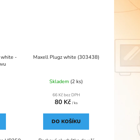
white -
Maxell Plugz white (303438)
avu
Skladem
(2 ks)
66 Kč bez DPH
80 Kč
/ ks
DO KOŠÍKU