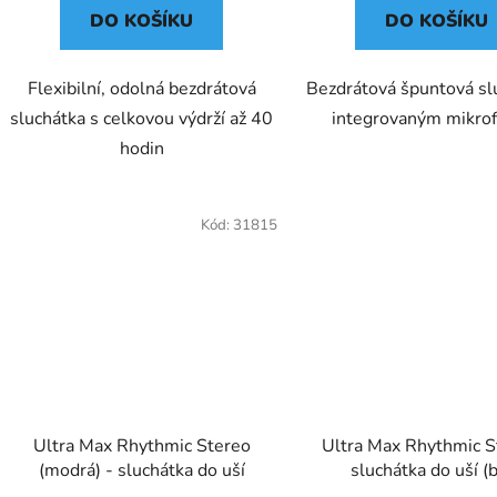
DO KOŠÍKU
DO KOŠÍKU
Flexibilní, odolná bezdrátová
Bezdrátová špuntová sl
sluchátka s celkovou výdrží až 40
integrovaným mikro
hodin
Kód:
31815
Ultra Max Rhythmic Stereo
Ultra Max Rhythmic S
(modrá) - sluchátka do uší
sluchátka do uší (b