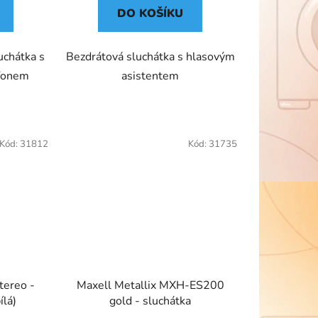
DO KOŠÍKU
uchátka s
Bezdrátová sluchátka s hlasovým
fonem
asistentem
Kód:
31812
Kód:
31735
tereo -
Maxell Metallix MXH-ES200
ílá)
gold - sluchátka