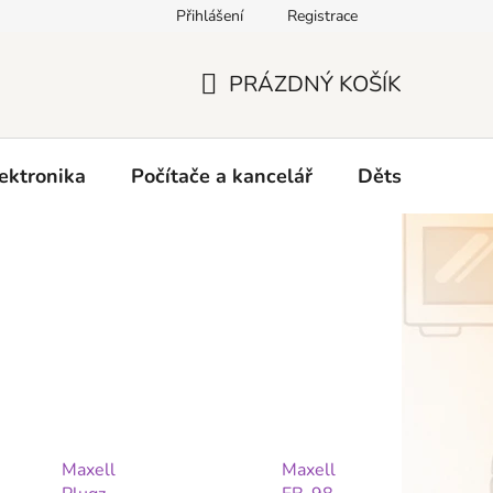
Přihlášení
Registrace
O nás
PRÁZDNÝ KOŠÍK
NÁKUPNÍ
KOŠÍK
ektronika
Počítače a kancelář
Dětské zboží 
Maxell
Maxell