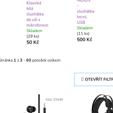
NEXUS
Klasická
-
bílá
sluchátka
sluchátka
herní,
do uší s
USB
mikrofonem
Skladem
Skladem
(11 ks)
(29 ks)
500 Kč
50 Kč
Stránka
1
z
3
-
60
položek celkem
OTEVŘÍT FILT
V
ý
Kód:
33446
p