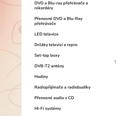
DVD a Blu-ray přehrávače a
p
rekordéry
a
n
Přenosné DVD a Blu-Ray
přehrávače
e
l
LED televize
Držáky televizí a repro
Set-top boxy
DVB-T2 antény
Hodiny
Radiopřijímače a radiobudíky
Přenosné audio s CD
Hi-Fi systémy