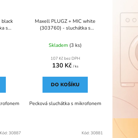
 black
Maxell PLUGZ + MIC white
ka s
(303760) - sluchátka s
mikrofonem
Skladem
(3 ks)
107 Kč bez DPH
130 Kč
/ ks
DO KOŠÍKU
ikrofonem
Pecková sluchátka s mikrofonem
Kód:
30887
Kód:
30881