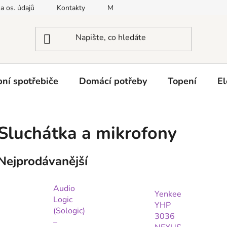
a os. údajů
Kontakty
Moje objednávka
Napište nám
ní spotřebiče
Domácí potřeby
Topení
El
Sluchátka a mikrofony
Nejprodávanější
Audio
Yenkee
Logic
YHP
(Sologic)
3036
–