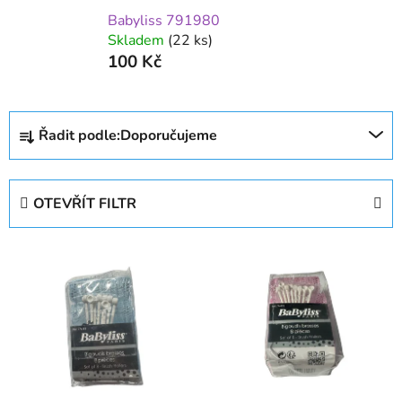
Babyliss 791980
Skladem
(22 ks)
100 Kč
Ř
Řadit podle:
Doporučujeme
a
z
e
OTEVŘÍT FILTR
n
í
V
p
ý
r
p
o
i
d
s
u
p
k
r
t