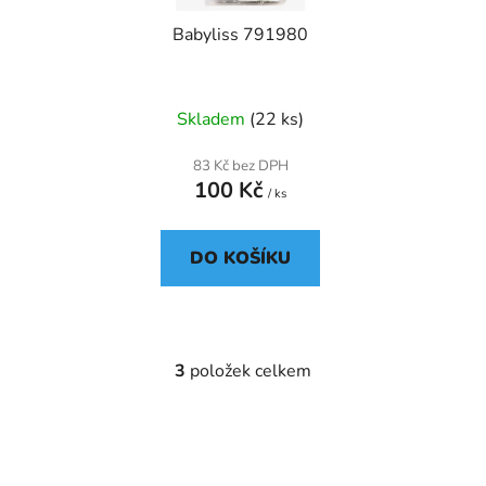
Babyliss 791980
Skladem
(22 ks)
83 Kč bez DPH
100 Kč
/ ks
DO KOŠÍKU
3
položek celkem
O
v
l
á
d