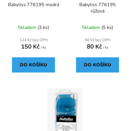
Babyliss 776195 modrá
Babyliss 776195
o
ů
růžová
d
u
Skladem
(3 ks)
Skladem
(5 ks)
k
t
124 Kč bez DPH
66 Kč bez DPH
ů
150 Kč
80 Kč
/ ks
/ ks
DO KOŠÍKU
DO KOŠÍKU