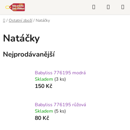
Přejít
Hledat
NÁKUP
na
KOŠÍK
obsah
Domů
/
Ostatní zboží
/
Natáčky
Natáčky
Nejprodávanější
Babyliss 776195 modrá
Skladem
(3 ks)
150 Kč
Babyliss 776195 růžová
Skladem
(5 ks)
80 Kč