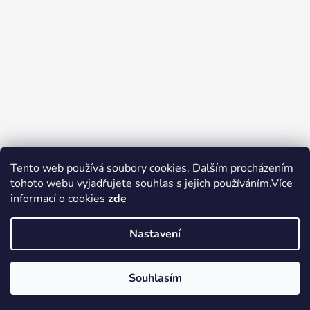
Tento web používá soubory cookies. Dalším procházením
tohoto webu vyjadřujete souhlas s jejich používáním.Více
Zboží.cz
Heureka.cz
Voňavé dárky
informací o cookies
zde
Nastavení
Souhlasím
Vytvořil Shoptet
Copyright 2026
tak trochu jiné
V pátek 14.8.2026 má prodejna Tak trochu jiné elektro zavřeno.
elektro
. Všechna práva vyhrazena.