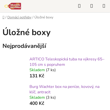
Přejít
Hledat
NÁKUP
na
KOŠÍK
obsah
Domů
/
Domácí potřeby
/
Úložné boxy
Úložné boxy
Nejprodávanější
ARTICO Teleskopická tuba na výkresy 65–
105 cm s popruhem
Skladem
(7 ks)
131 Kč
Burg Wachter box na peníze, kovový, na
klíč, antracit
Skladem
(3 ks)
400 Kč