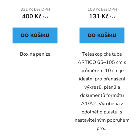
t
331 Kč bez DPH
108 Kč bez DPH
ů
400 Kč
131 Kč
/ ks
/ ks
DO KOŠÍKU
DO KOŠÍKU
Box na peníze
Teleskopická tuba
ARTICO 65–105 cm s
průměrem 10 cm je
ideální pro přenášení
výkresů, plánů a
dokumentů formátu
A1/A2. Vyrobena z
odolného plastu, s
nastavitelným popruhem
pro...