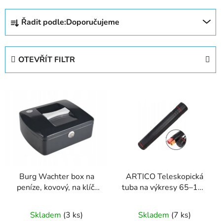
Ř
Řadit podle:
Doporučujeme
a
z
e
OTEVŘÍT FILTR
n
í
V
p
ý
r
p
o
i
d
s
u
p
k
r
t
Burg Wachter box na
ARTICO Teleskopická
o
ů
peníze, kovový, na klíč,
tuba na výkresy 65–105
d
antracit
cm s popruhem
u
Skladem
(3 ks)
Skladem
(7 ks)
k