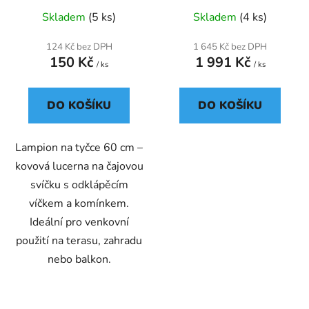
u
Skladem
(5 ks)
Skladem
(4 ks)
k
t
124 Kč bez DPH
1 645 Kč bez DPH
ů
150 Kč
1 991 Kč
/ ks
/ ks
DO KOŠÍKU
DO KOŠÍKU
Lampion na tyčce 60 cm –
kovová lucerna na čajovou
svíčku s odklápěcím
víčkem a komínkem.
Ideální pro venkovní
použití na terasu, zahradu
nebo balkon.