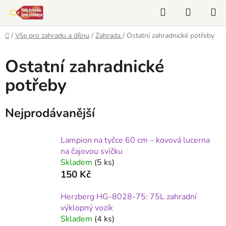
Přejít
Hledat
NÁKUP
na
KOŠÍK
obsah
Domů
/
Vše pro zahradu a dílnu
/
Zahrada
/
Ostatní zahradnické potřeby
Ostatní zahradnické
potřeby
Nejprodávanější
Lampion na tyčce 60 cm – kovová lucerna
na čajovou svíčku
Skladem
(5 ks)
150 Kč
Herzberg HG-8028-75: 75L zahradní
výklopný vozík
Skladem
(4 ks)