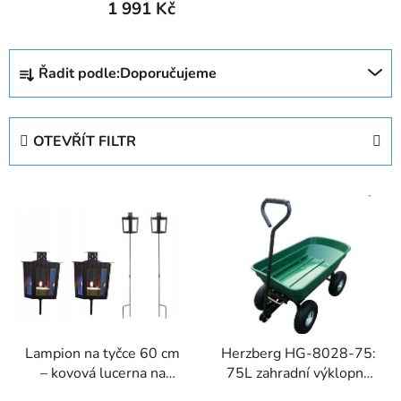
1 991 Kč
Ř
Řadit podle:
Doporučujeme
a
z
e
OTEVŘÍT FILTR
n
í
V
p
ý
r
p
o
i
d
s
u
p
k
r
t
Lampion na tyčce 60 cm
Herzberg HG-8028-75:
o
ů
– kovová lucerna na
75L zahradní výklopný
d
čajovou svíčku
vozík