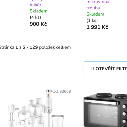
mikrovlnná
mixér
trouba
Skladem
Skladem
(4 ks)
(1 ks)
900 Kč
1 991 Kč
Stránka
1
z
5
-
129
položek celkem
OTEVŘÍT FILT
V
ý
Kód:
33608
p
s
p