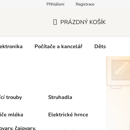
Přihlášení
Registrace
O nás
PRÁZDNÝ KOŠÍK
NÁKUPNÍ
KOŠÍK
ektronika
Počítače a kancelář
Dětské zboží 
cí trouby
Struhadla
iče mléka
Elektrické hrnce
vary, čajovary,