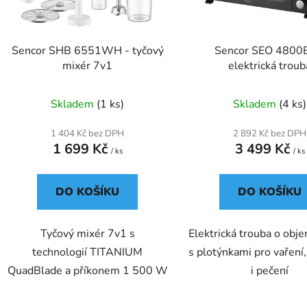
r
o
d
Sencor SHB 6551WH - tyčový
Sencor SEO 4800
u
mixér 7v1
elektrická troub
k
t
Skladem
(1 ks)
Skladem
(4 ks)
ů
1 404 Kč bez DPH
2 892 Kč bez DPH
1 699 Kč
3 499 Kč
/ ks
/ ks
DO KOŠÍKU
DO KOŠÍKU
Tyčový mixér 7v1 s
Elektrická trouba o obje
technologií TITANIUM
s plotýnkami pro vaření
QuadBlade a příkonem 1 500 W
i pečení