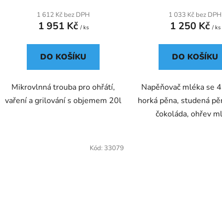
1 612 Kč bez DPH
1 033 Kč bez DPH
1 951 Kč
1 250 Kč
/ ks
/ ks
DO KOŠÍKU
DO KOŠÍKU
Mikrovlnná trouba pro ohřátí,
Napěňovač mléka se 4
vaření a grilování s objemem 20l
horká pěna, studená pě
čokoláda, ohřev m
Kód:
33079