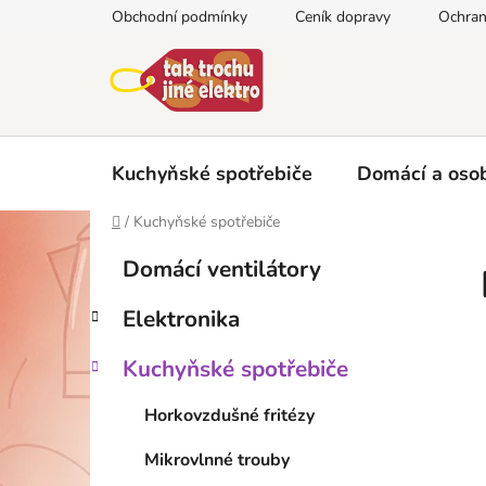
Přejít
Obchodní podmínky
Ceník dopravy
Ochran
na
obsah
Kuchyňské spotřebiče
Domácí a osob
Domů
/
Kuchyňské spotřebiče
P
K
Přeskočit
Domácí ventilátory
a
kategorie
o
t
s
Elektronika
e
t
g
r
Kuchyňské spotřebiče
o
a
r
Horkovzdušné fritézy
i
n
e
n
Mikrovlnné trouby
í