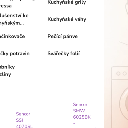
Kuchyňské grily
ressa
lušenství ke
Kuchyňské váhy
hyňským
otům
ačinkovače
Pečící pánve
ičky potravin
Svářečky folií
obníky
zliny
Sencor
SMW
Sencor
6025BK
SSJ
-
4070SL