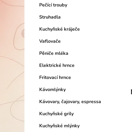
Pečící trouby
p
a
Struhadla
n
e
Kuchyňské kráječe
l
Vaflovače
Pěniče mléka
Elektrické hrnce
Fritovací hrnce
Kávomlýnky
Kávovary, čajovary, espressa
Kuchyňské grily
Kuchyňské mlýnky