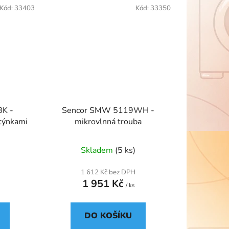
Kód:
33403
Kód:
33350
BK -
Sencor SMW 5119WH -
otýnkami
mikrovlnná trouba
Skladem
(5 ks)
1 612 Kč bez DPH
1 951 Kč
/ ks
DO KOŠÍKU