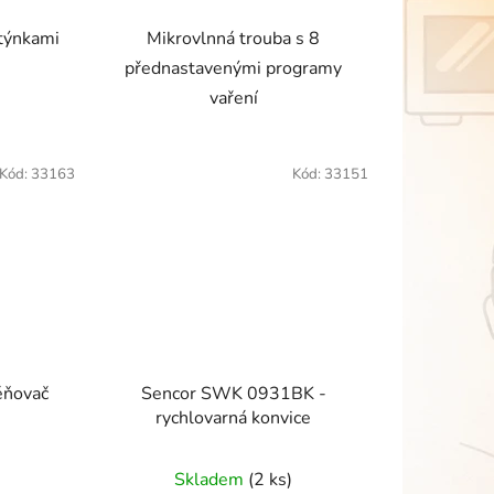
otýnkami
Mikrovlnná trouba s 8
přednastavenými programy
vaření
Kód:
33163
Kód:
33151
ěňovač
Sencor SWK 0931BK -
rychlovarná konvice
Skladem
(2 ks)