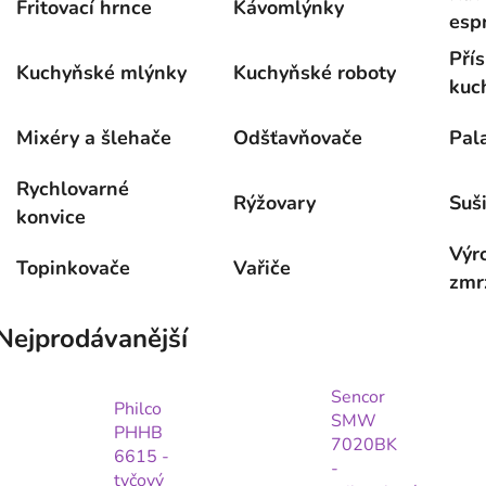
Fritovací hrnce
Kávomlýnky
esp
Přís
Kuchyňské mlýnky
Kuchyňské roboty
kuc
rob
Mixéry a šlehače
Odšťavňovače
Pal
Rychlovarné
Rýžovary
Suš
konvice
Výr
Topinkovače
Vařiče
zmr
Nejprodávanější
Sencor
Philco
SMW
PHHB
7020BK
6615 -
-
tyčový