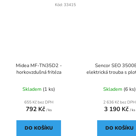
Kód:
33415
Midea MF-TN35D2 -
Sencor SEO 3500
horkovzdušná fritéza
elektrická trouba s pl
Skladem
(1 ks)
Skladem
(6 ks)
655 Kč bez DPH
2 636 Kč bez DPH
792 Kč
3 190 Kč
/ ks
/ ks
DO KOŠÍKU
DO KOŠÍKU