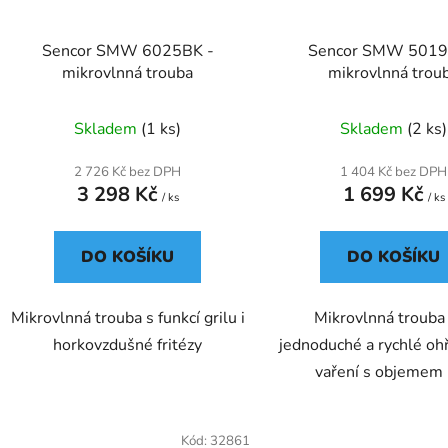
Sencor SMW 6025BK -
Sencor SMW 5019
mikrovlnná trouba
mikrovlnná trou
Skladem
(1 ks)
Skladem
(2 ks)
2 726 Kč bez DPH
1 404 Kč bez DPH
3 298 Kč
1 699 Kč
/ ks
/ ks
DO KOŠÍKU
DO KOŠÍKU
Mikrovlnná trouba s funkcí grilu i
Mikrovlnná trouba
horkovzdušné fritézy
jednoduché a rychlé oh
vaření s objemem
Kód:
32861