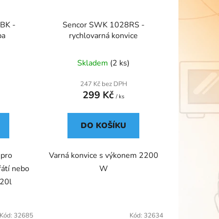
BK -
Sencor SWK 1028RS -
ba
rychlovarná konvice
Skladem
(2 ks)
247 Kč bez DPH
299 Kč
/ ks
DO KOŠÍKU
 pro
Varná konvice s výkonem 2200
řátí nebo
W
 20l
Kód:
32685
Kód:
32634