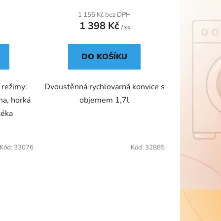
1 155 Kč bez DPH
1 398 Kč
/ ks
DO KOŠÍKU
 režimy:
Dvoustěnná rychlovarná konvice s
na, horká
objemem 1,7l
léka
Kód:
33076
Kód:
32885