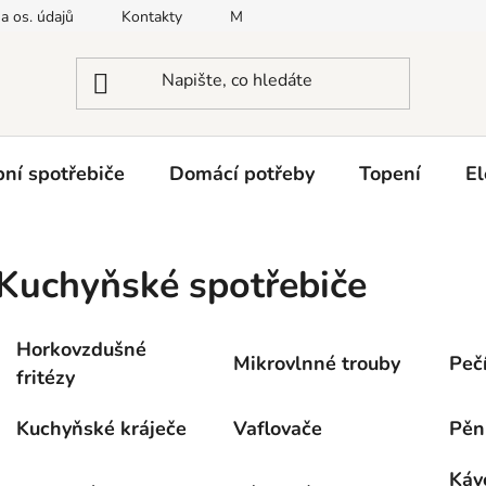
a os. údajů
Kontakty
Moje objednávka
Napište nám
ní spotřebiče
Domácí potřeby
Topení
El
Kuchyňské spotřebiče
Horkovzdušné
Mikrovlnné trouby
Pečí
fritézy
Kuchyňské kráječe
Vaflovače
Pěn
Kávo