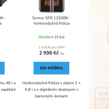
t
ů
BK -
Sencor SFR 1250BK -
a
horkovzdušná fritéza
Skladem
(1 ks)
2 478 Kč bez DPH
2 998 Kč
/ ks
DO KOŠÍKU
mu 48 l a
Horkovzdušná fritéza s objem 2 ×
, zapékání
5,8 l a s digitálním displejem s
barevnými ikonami