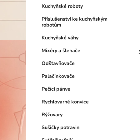
Kuchyňské roboty
Příslušenství ke kuchyňským
robotům
Kuchyňské váhy
Mixéry a šlehače
Odšťavňovače
Palačinkovače
Pečící pánve
Rychlovarné konvice
Rýžovary
i
Sušičky potravin