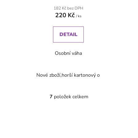
182 Kč bez DPH
220 Kč
/ ks
DETAIL
Osobní váha
Nové zboží,horší kartonový obal ,záruka 24 m
7
položek celkem
O
v
l
á
d
a