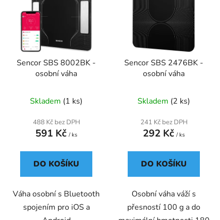
p
o
i
d
s
u
p
k
r
t
Sencor SBS 8002BK -
Sencor SBS 2476BK -
o
ů
osobní váha
osobní váha
d
u
Skladem
(1 ks)
Skladem
(2 ks)
k
t
488 Kč bez DPH
241 Kč bez DPH
ů
591 Kč
292 Kč
/ ks
/ ks
DO KOŠÍKU
DO KOŠÍKU
Váha osobní s Bluetooth
Osobní váha váží s
spojením pro iOS a
přesností 100 g a do