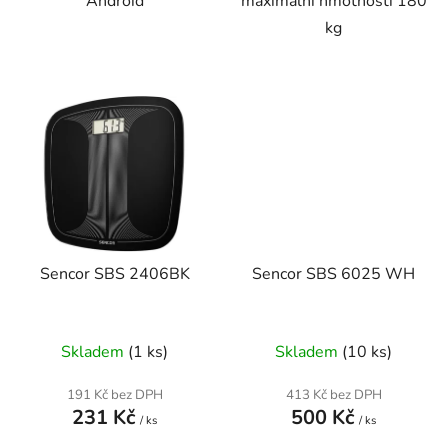
Android
maximální hmotnosti 180
kg
Sencor SBS 2406BK
Sencor SBS 6025 WH
Skladem
(1 ks)
Skladem
(10 ks)
191 Kč bez DPH
413 Kč bez DPH
231 Kč
500 Kč
/ ks
/ ks