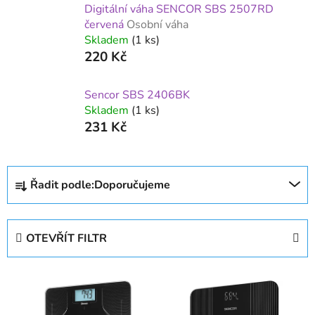
Digitální váha SENCOR SBS 2507RD
červená
Osobní váha
Skladem
(1 ks)
220 Kč
Sencor SBS 2406BK
Skladem
(1 ks)
231 Kč
Ř
Řadit podle:
Doporučujeme
a
z
e
OTEVŘÍT FILTR
n
í
V
p
ý
r