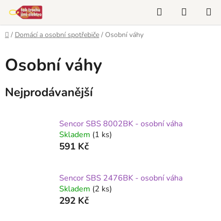
Přejít
Hledat
NÁKUP
na
KOŠÍK
obsah
Domů
/
Domácí a osobní spotřebiče
/
Osobní váhy
Osobní váhy
Nejprodávanější
Sencor SBS 8002BK - osobní váha
Skladem
(1 ks)
591 Kč
Sencor SBS 2476BK - osobní váha
Skladem
(2 ks)
292 Kč