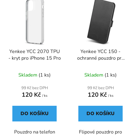
ý
r
p
o
i
d
s
u
p
k
r
t
Yenkee YCC 2070 TPU
Yenkee YCC 150 -
o
ů
- kryt pro iPhone 15 Pro
ochranné pouzdro pro
d
Samsung Galaxy A05S,
u
černá
Skladem
(1 ks)
Skladem
(1 ks)
k
t
99 Kč bez DPH
99 Kč bez DPH
ů
120 Kč
120 Kč
/ ks
/ ks
DO KOŠÍKU
DO KOŠÍKU
Pouzdro na telefon
Flipové pouzdro pro