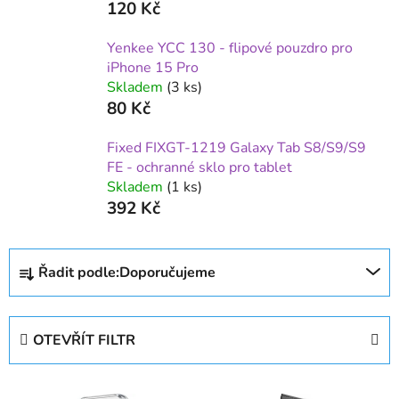
120 Kč
Yenkee YCC 130 - flipové pouzdro pro
iPhone 15 Pro
Skladem
(3 ks)
80 Kč
Fixed FIXGT-1219 Galaxy Tab S8/S9/S9
FE - ochranné sklo pro tablet
Skladem
(1 ks)
392 Kč
Ř
Řadit podle:
Doporučujeme
a
z
e
OTEVŘÍT FILTR
n
í
V
p