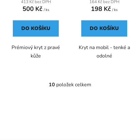
413 Kč bez DPH
164 Kč bez DPH
500 Kč
198 Kč
/ ks
/ ks
DO KOŠÍKU
DO KOŠÍKU
Prémiový kryt z pravé
Kryt na mobil - tenké a
kůže
odolné
10
položek celkem
O
v
l
á
d
a
c
í