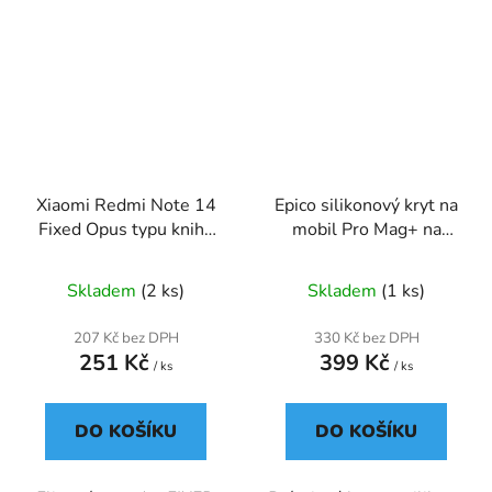
Xiaomi Redmi Note 14
Epico silikonový kryt na
Fixed Opus typu kniha
mobil Pro Mag+ na
5G
Apple iPhone 17 Pro
Max, šedý
Skladem
(2 ks)
Skladem
(1 ks)
207 Kč bez DPH
330 Kč bez DPH
251 Kč
399 Kč
/ ks
/ ks
DO KOŠÍKU
DO KOŠÍKU