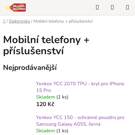
Přejít
Hledat
NÁKUP
na
KOŠÍK
obsah
Domů
/
Elektronika
/
Mobilní telefony + příslušenství
Mobilní telefony +
příslušenství
Nejprodávanější
Yenkee YCC 2070 TPU - kryt pro iPhone
15 Pro
Skladem
(1 ks)
120 Kč
Yenkee YCC 150 - ochranné pouzdro pro
Samsung Galaxy A05S, černá
Skladem
(1 ks)