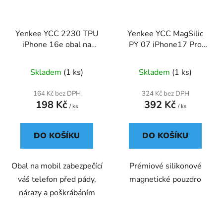
Yenkee YCC 2230 TPU
Yenkee YCC MagSilic
iPhone 16e obal na
PY 07 iPhone17 Pro
mobil
MAX kryt na mobil
Skladem
(1 ks)
Skladem
(1 ks)
164 Kč bez DPH
324 Kč bez DPH
198 Kč
392 Kč
/ ks
/ ks
DO KOŠÍKU
DO KOŠÍKU
Obal na mobil zabezpečící
Prémiové silikonové
váš telefon před pády,
magnetické pouzdro
nárazy a poškrábáním