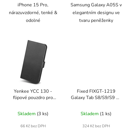
iPhone 15 Pro,
Samsung Galaxy A05S v
nárazuvzdorné, tenké &
elegantním designu ve
odolné
tvaru peněženky
Yenkee YCC 130 -
Fixed FIXGT-1219
flipové pouzdro pro
Galaxy Tab S8/S9/S9 FE
iPhone 15 Pro
- ochranné sklo pro
tablet
Skladem
(3 ks)
Skladem
(1 ks)
66 Kč bez DPH
324 Kč bez DPH