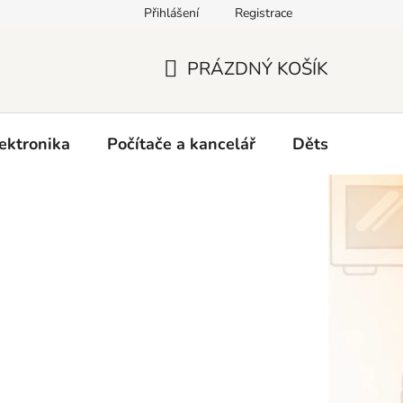
Přihlášení
Registrace
O nás
PRÁZDNÝ KOŠÍK
NÁKUPNÍ
KOŠÍK
ektronika
Počítače a kancelář
Dětské zboží 