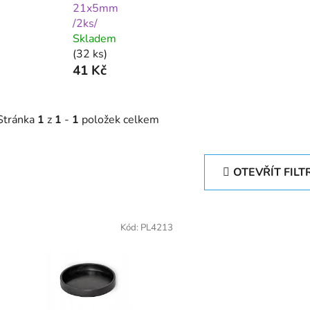
21x5mm
/2ks/
Skladem
(32 ks)
41 Kč
Stránka
1
z
1
-
1
položek celkem
OTEVŘÍT FILT
V
ý
Kód:
PL4213
p
s
p