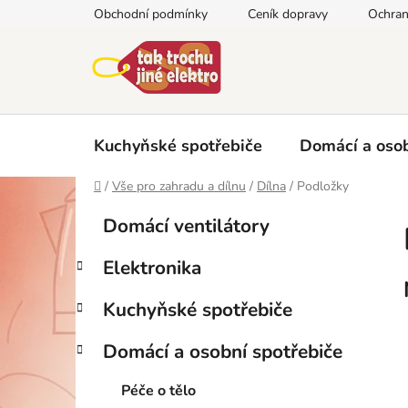
Přejít
Obchodní podmínky
Ceník dopravy
Ochran
na
obsah
Kuchyňské spotřebiče
Domácí a osob
Domů
/
Vše pro zahradu a dílnu
/
Dílna
/
Podložky
P
K
Přeskočit
Domácí ventilátory
a
kategorie
o
t
s
Elektronika
e
t
g
r
Kuchyňské spotřebiče
o
a
r
Domácí a osobní spotřebiče
i
n
e
n
Péče o tělo
í