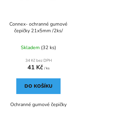
r
o
d
Connex- ochranné gumové
u
čepičky 21x5mm /2ks/
k
t
Skladem
(32 ks)
ů
34 Kč bez DPH
41 Kč
/ ks
DO KOŠÍKU
Ochranné gumové čepičky
O
v