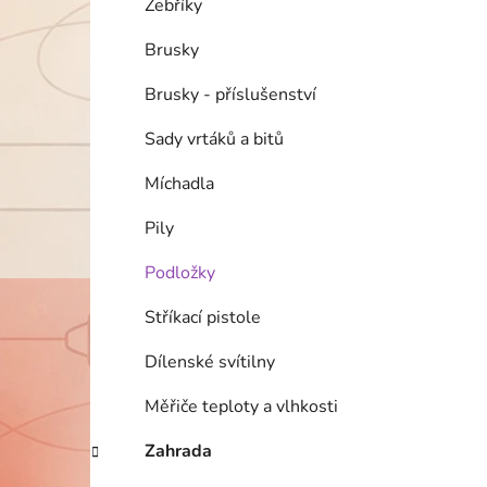
Žebříky
Brusky
Brusky - příslušenství
Sady vrtáků a bitů
Míchadla
Pily
Podložky
Stříkací pistole
Dílenské svítilny
Měřiče teploty a vlhkosti
Zahrada