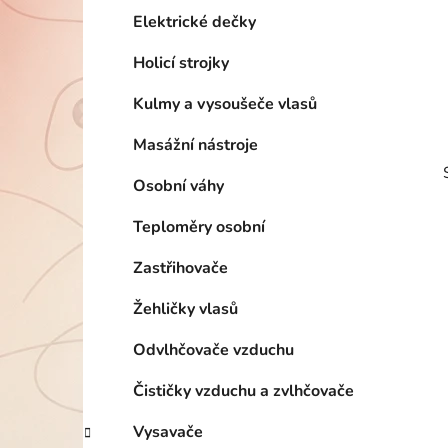
p
Elektrické dečky
a
Holicí strojky
n
e
Kulmy a vysoušeče vlasů
l
Masážní nástroje
Osobní váhy
Teploměry osobní
Zastřihovače
Žehličky vlasů
Odvlhčovače vzduchu
i
Čističky vzduchu a zvlhčovače
Vysavače