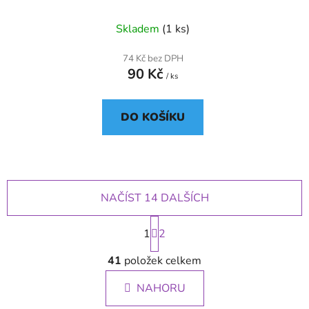
žárovka 8W E27
Skladem
(1 ks)
74 Kč bez DPH
90 Kč
/ ks
DO KOŠÍKU
NAČÍST 14 DALŠÍCH
S
1
t
2
r
O
á
41
položek celkem
v
n
l
k
NAHORU
á
o