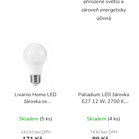
přirozené světlo a
zároveň energeticky
účinná
Livarno Home LED
Palladium LED žárovka
žárovka se
E27 12 W, 2700 K,
soumrakovým
1080 lm (A60)
senzorem E27 7,3W
Skladem
(5 ks)
Skladem
(4 ks)
teplá bílá
141 Kč bez DPH
74 Kč bez DPH