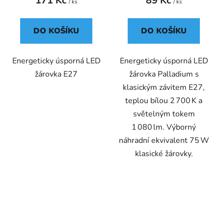
171 Kč
89 Kč
/ ks
/ ks
DO KOŠÍKU
DO KOŠÍKU
Energeticky úsporná LED
Energeticky úsporná LED
žárovka E27
žárovka Palladium s
klasickým závitem E27,
teplou bílou 2 700 K a
světelným tokem
1 080 lm. Výborný
náhradní ekvivalent 75 W
klasické žárovky.