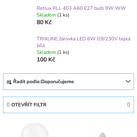
Retlux RLL 403 A60 E27 bulb 9W WW
Skladem
(1 ks)
80 Kč
TRIXLINE žárovka LED 6W G9/230V teplá
bílá
Skladem
(1 ks)
100 Kč
Ř
Řadit podle:
Doporučujeme
a
z
e
OTEVŘÍT FILTR
n
í
V
p
ý
r