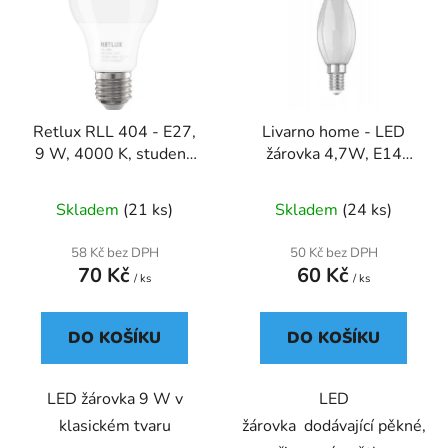
p
o
i
d
s
u
p
k
r
t
Retlux RLL 404 - E27,
Livarno home - LED
o
ů
9 W, 4000 K, studená
žárovka 4,7W, E14
d
bílá, 820 LM
2700K, teplá bílá
u
Skladem
(21 ks)
Skladem
(24 ks)
k
t
58 Kč bez DPH
50 Kč bez DPH
ů
70 Kč
60 Kč
/ ks
/ ks
DO KOŠÍKU
DO KOŠÍKU
LED žárovka 9 W v
LED
klasickém tvaru
žárovka dodávající pěkné,