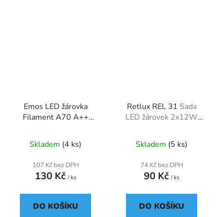
Emos LED žárovka
Retlux REL 31
Sada
Filament A70 A++
LED žárovek 2x12W
12W E27 neutrální bílá
teplá bílá
Skladem
(4 ks)
Skladem
(5 ks)
107 Kč bez DPH
74 Kč bez DPH
130 Kč
90 Kč
/ ks
/ ks
DO KOŠÍKU
DO KOŠÍKU