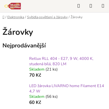
Přejít
Hledat
NÁKUP
na
KOŠÍK
obsah
Domů
/
Elektronika
/
Svítidla,osvětlení a žárovky
/
Žárovky
Žárovky
Nejprodávanější
Retlux RLL 404 - E27, 9 W, 4000 K,
studená bílá, 820 LM
Skladem
(21 ks)
70 Kč
LED žárovka LIVARNO home Filament E14
4,7 W
Skladem
(56 ks)
60 Kč