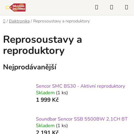
Přejít
Hledat
NÁKUP
na
KOŠÍK
obsah
Domů
/
Elektronika
/
Reprosoustavy a reproduktory
Reprosoustavy a
reproduktory
Nejprodávanější
Sencor SMC BS30 - Aktivní reproduktory
Skladem
(1 ks)
1 999 Kč
Soundbar Sencor SSB 5500BW 2.1CH BT
Skladem
(1 ks)
2 191 Kč