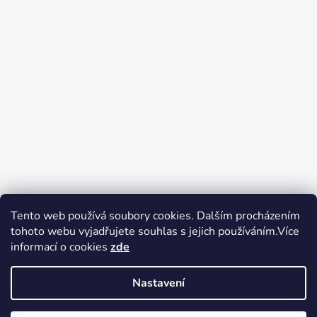
Tento web používá soubory cookies. Dalším procházením
tohoto webu vyjadřujete souhlas s jejich používáním.Více
Zboží.cz
Heureka.cz
Voňavé dárky
informací o cookies
zde
Nastavení