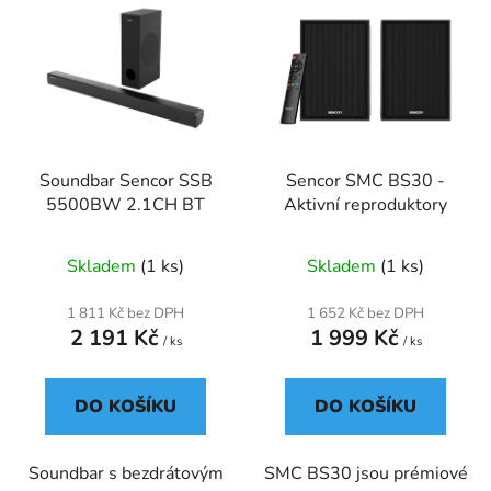
ý
r
p
o
i
d
s
u
p
k
r
t
Soundbar Sencor SSB
Sencor SMC BS30 -
o
ů
5500BW 2.1CH BT
Aktivní reproduktory
d
u
Skladem
(1 ks)
Skladem
(1 ks)
k
t
1 811 Kč bez DPH
1 652 Kč bez DPH
ů
2 191 Kč
1 999 Kč
/ ks
/ ks
DO KOŠÍKU
DO KOŠÍKU
Soundbar s bezdrátovým
SMC BS30 jsou prémiové