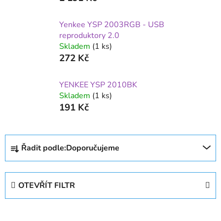
Yenkee YSP 2003RGB - USB
reproduktory 2.0
Skladem
(1 ks)
272 Kč
YENKEE YSP 2010BK
Skladem
(1 ks)
191 Kč
Ř
Řadit podle:
Doporučujeme
a
z
e
OTEVŘÍT FILTR
n
í
V
p