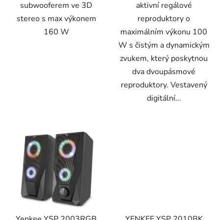
subwooferem ve 3D
aktivní regálové
stereo s max výkonem
reproduktory o
160 W
maximálním výkonu 100
W s čistým a dynamickým
zvukem, který poskytnou
dva dvoupásmové
reproduktory. Vestavený
digitální...
Yenkee YSP 2003RGB
YENKEE YSP 2010BK