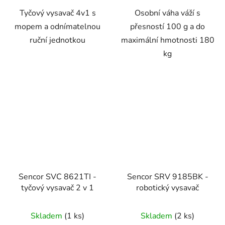
Tyčový vysavač 4v1 s
Osobní váha váží s
mopem a odnímatelnou
přesností 100 g a do
ruční jednotkou
maximální hmotnosti 180
kg
Sencor SVC 8621TI -
Sencor SRV 9185BK -
tyčový vysavač 2 v 1
robotický vysavač
Skladem
(1 ks)
Skladem
(2 ks)