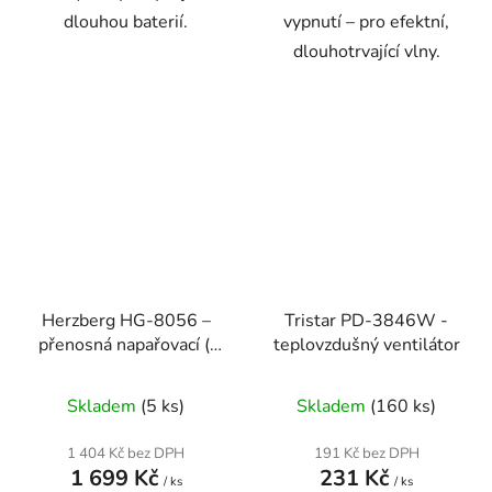
dlouhou baterií.
vypnutí – pro efektní,
dlouhotrvající vlny.
Herzberg HG-8056 –
Tristar PD-3846W -
přenosná napařovací (i
teplovzdušný ventilátor
suchá) žehlička 2 v 1
Skladem
(5 ks)
Skladem
(160 ks)
1 404 Kč bez DPH
191 Kč bez DPH
1 699 Kč
231 Kč
/ ks
/ ks