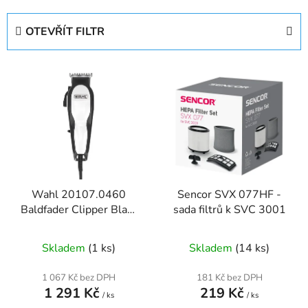
z
e
OTEVŘÍT FILTR
n
í
V
p
ý
r
p
o
i
d
s
u
p
k
r
t
Wahl 20107.0460
Sencor SVX 077HF -
o
ů
Baldfader Clipper Black
sada filtrů k SVC 3001
d
- zastřihovač vlasů
u
Skladem
(1 ks)
Skladem
(14 ks)
k
t
1 067 Kč bez DPH
181 Kč bez DPH
ů
1 291 Kč
219 Kč
/ ks
/ ks