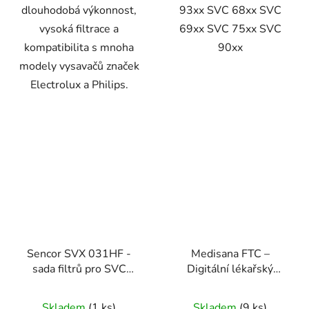
dlouhodobá výkonnost,
93xx SVC 68xx SVC
vysoká filtrace a
69xx SVC 75xx SVC
kompatibilita s mnoha
90xx
modely vysavačů značek
Electrolux a Philips.
Sencor SVX 031HF -
Medisana FTC –
sada filtrů pro SVC
Digitální lékařský
500x
teploměr (99132)
Skladem
(1 ks)
Skladem
(9 ks)