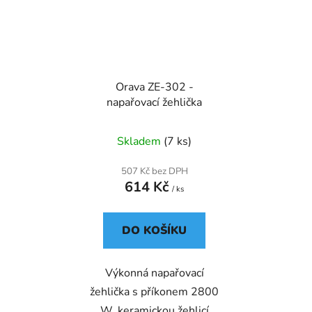
Orava ZE-302 -
napařovací žehlička
Skladem
(7 ks)
507 Kč bez DPH
614 Kč
/ ks
DO KOŠÍKU
Výkonná napařovací
žehlička s příkonem 2800
W, keramickou žehlicí