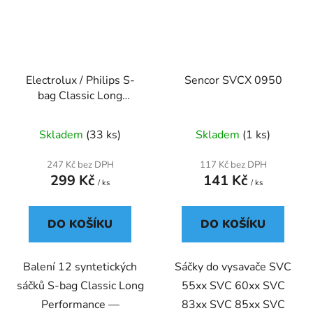
Electrolux / Philips S-
Sencor SVCX 0950
bag Classic Long
Performance — 12 kusů
(E201SMCB)
Skladem
(33 ks)
Skladem
(1 ks)
247 Kč bez DPH
117 Kč bez DPH
299 Kč
141 Kč
/ ks
/ ks
DO KOŠÍKU
DO KOŠÍKU
Balení 12 syntetických
Sáčky do vysavače SVC
sáčků S-bag Classic Long
55xx SVC 60xx SVC
Performance —
83xx SVC 85xx SVC