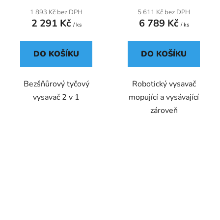
1 893 Kč bez DPH
5 611 Kč bez DPH
2 291 Kč
6 789 Kč
/ ks
/ ks
DO KOŠÍKU
DO KOŠÍKU
Bezšňůrový tyčový
Robotický vysavač
vysavač 2 v 1
mopující a vysávající
zároveň