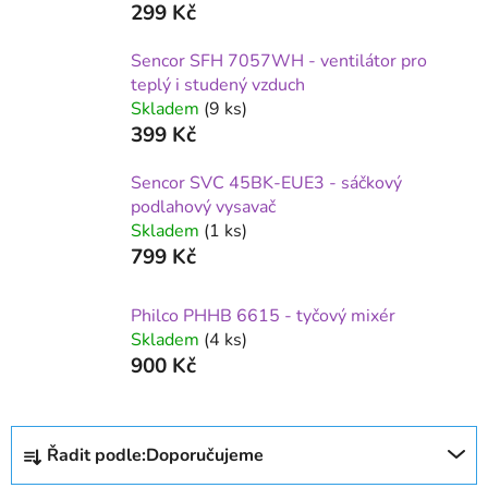
299 Kč
Sencor SFH 7057WH - ventilátor pro
teplý i studený vzduch
Skladem
(9 ks)
399 Kč
Sencor SVC 45BK-EUE3 - sáčkový
podlahový vysavač
Skladem
(1 ks)
799 Kč
Philco PHHB 6615 - tyčový mixér
Skladem
(4 ks)
900 Kč
Ř
Řadit podle:
Doporučujeme
a