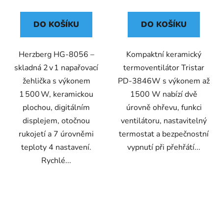
DO KOŠÍKU
DO KOŠÍKU
Herzberg HG‑8056 –
Kompaktní keramický
skladná 2 v 1 napařovací
termoventilátor Tristar
žehlička s výkonem
PD-3846W s výkonem až
1 500 W, keramickou
1500 W nabízí dvě
plochou, digitálním
úrovně ohřevu, funkci
displejem, otočnou
ventilátoru, nastavitelný
rukojetí a 7 úrovněmi
termostat a bezpečnostní
teploty 4 nastavení.
vypnutí při přehřátí...
Rychlé...