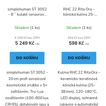
simplehuman ST 3052
RHC 22 Rita Ora –
– 8´´ kulaté senzorové
kónická kulma 25–
kosmetické zrcátko
38 mm s keramicko-
keratinovým povrchem
Skladem
(1 ks)
Skladem
(1 ks)
4 338 Kč bez DPH
494 Kč bez DPH
5 249 Kč
598 Kč
/ ks
/ ks
DO KOŠÍKU
DO KOŠÍKU
simplehuman ST 3052 –
Kulma RHC 22 Rita Ora –
20 cm profi senzorové
keramicko‑keratinová
kosmetické zrcátko s 5×
kónická kulma (25–
zvětšením, Tru‑Lux
38 mm), 120–180 °C,
osvětlením (100–800 lux,
LED displej, ochranná
CRI 95), dotykovým jasu a
rukavice a automatické