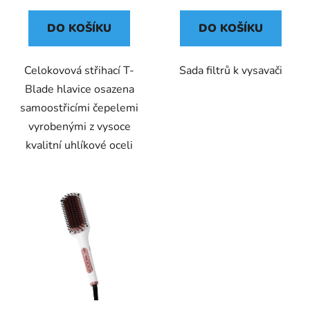
DO KOŠÍKU
DO KOŠÍKU
Celokovová střihací T-
Sada filtrů k vysavači
Blade hlavice osazena
samoostřicími čepelemi
vyrobenými z vysoce
kvalitní uhlíkové oceli