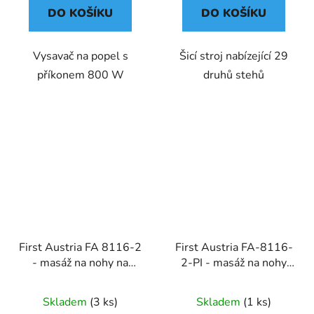
DO KOŠÍKU
DO KOŠÍKU
Vysavač na popel s
Šicí stroj nabízející 29
příkonem 800 W
druhů stehů
First Austria FA 8116-2
First Austria FA-8116-
- masáž na nohy na
2-PI - masáž na nohy
nohy 450W,
450W, skládací, růžový
infračervené světlo,
Skladem
(3 ks)
Skladem
(1 ks)
skládací, šedý