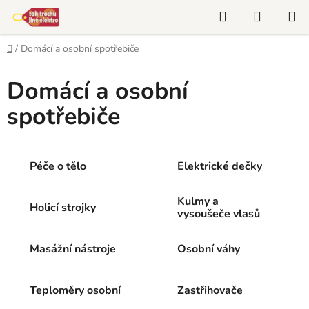
Přejít
Hledat
NÁKUP
na
KOŠÍK
obsah
Domů
/
Domácí a osobní spotřebiče
Domácí a osobní
spotřebiče
Péče o tělo
Elektrické dečky
Kulmy a
Holicí strojky
vysoušeče vlasů
Masážní nástroje
Osobní váhy
Teploměry osobní
Zastřihovače