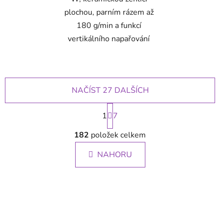
plochou, parním rázem až
180 g/min a funkcí
vertikálního napařování
NAČÍST 27 DALŠÍCH
S
1
t
7
r
O
á
182
položek celkem
v
n
l
k
NAHORU
á
o
d
v
a
á
c
n
í
í
p