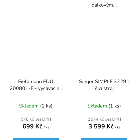
dálkovým...
Fieldmann FDU
Singer SIMPLE 3229 -
200801-E - vysavač na
šicí stroj
popel
Skladem
(1 ks)
Skladem
(1 ks)
578 Kč bez DPH
2 974 Kč bez DPH
699 Kč
3 599 Kč
/ ks
/ ks