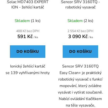
Solac MD7403 EXPERT
Sencor SRV 3160TQ -
ION - žehlící kartáč
robotický vysavač
Skladem
(1 ks)
Skladem
(2 ks)
488 Kč bez DPH
2 554 Kč bez DPH
591 Kč
3 090 Kč
/ ks
/ ks
DO KOŠÍKU
DO KOŠÍKU
Ionický žehlící kartáč
Sencor SRV 3160TQ
se 139 vyhřívanými hroty
Easy Clean+ je praktický
robotický vysavač s funkcí
mopování, který zvládne
vysávat i vytírat současně.
Nabízí ovládání tlačítkem
na těle vysavače,