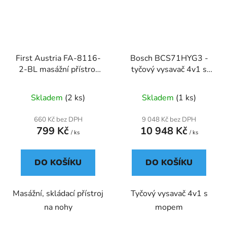
First Austria FA-8116-
Bosch BCS71HYG3 -
2-BL masážní přístroj
tyčový vysavač 4v1 s
na nohy, 450 W,
mopem
skládací, tyrkys
Skladem
(2 ks)
Skladem
(1 ks)
660 Kč bez DPH
9 048 Kč bez DPH
799 Kč
10 948 Kč
/ ks
/ ks
DO KOŠÍKU
DO KOŠÍKU
Masážní, skládací přístroj
Tyčový vysavač 4v1 s
na nohy
mopem