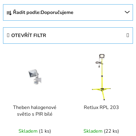
Ř
Řadit podle:
Doporučujeme
a
z
e
OTEVŘÍT FILTR
n
í
V
p
ý
r
p
o
i
d
s
u
p
k
r
t
Theben halogenové
Retlux RPL 203
o
ů
světlo s PIR bílé
d
u
Skladem
(1 ks)
Skladem
(22 ks)
k