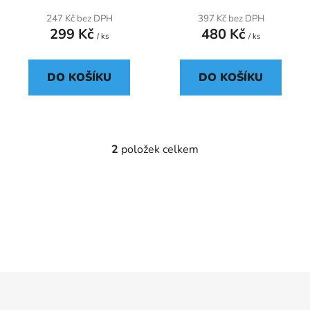
t
247 Kč bez DPH
397 Kč bez DPH
ů
299 Kč
480 Kč
/ ks
/ ks
DO KOŠÍKU
DO KOŠÍKU
2
položek celkem
O
v
l
á
d
a
c
í
p
Z
r
á
v