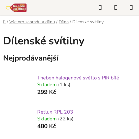
Přejít
Hledat
NÁKUP
na
KOŠÍK
obsah
Domů
/
Vše pro zahradu a dílnu
/
Dílna
/
Dílenské svítilny
Dílenské svítilny
Nejprodávanější
Theben halogenové světlo s PIR bílé
Skladem
(1 ks)
299 Kč
Retlux RPL 203
Skladem
(22 ks)
480 Kč