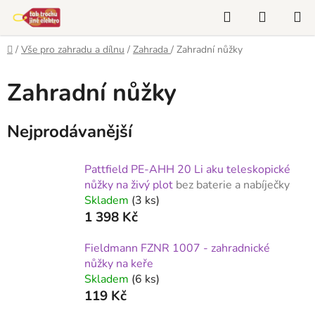
Přejít
Hledat
NÁKUP
na
KOŠÍK
obsah
Domů
/
Vše pro zahradu a dílnu
/
Zahrada
/
Zahradní nůžky
Zahradní nůžky
Nejprodávanější
Pattfield PE-AHH 20 Li aku teleskopické
nůžky na živý plot
bez baterie a nabíječky
Skladem
(3 ks)
1 398 Kč
Fieldmann FZNR 1007 - zahradnické
nůžky na keře
Skladem
(6 ks)
119 Kč