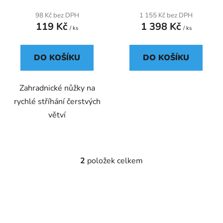
t
98 Kč bez DPH
1 155 Kč bez DPH
ů
119 Kč
1 398 Kč
/ ks
/ ks
DO KOŠÍKU
DO KOŠÍKU
Zahradnické nůžky na
rychlé stříhání čerstvých
větví
2
položek celkem
O
v
l
á
d
a