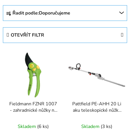
Ř
Řadit podle:
Doporučujeme
a
z
e
OTEVŘÍT FILTR
n
í
V
p
ý
r
p
o
i
d
s
u
p
k
r
t
Fieldmann FZNR 1007
Pattfield PE-AHH 20 Li
o
ů
- zahradnické nůžky na
aku teleskopické nůžky
d
keře
na živý plot
bez baterie
u
a nabíječky
Skladem
(6 ks)
Skladem
(3 ks)
k