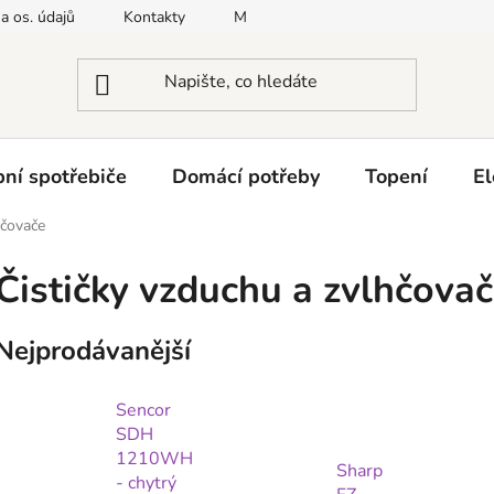
a os. údajů
Kontakty
Moje objednávka
Napište nám
ní spotřebiče
Domácí potřeby
Topení
El
hčovače
Čističky vzduchu a zvlhčova
Nejprodávanější
Sencor
SDH
1210WH
Sharp
- chytrý