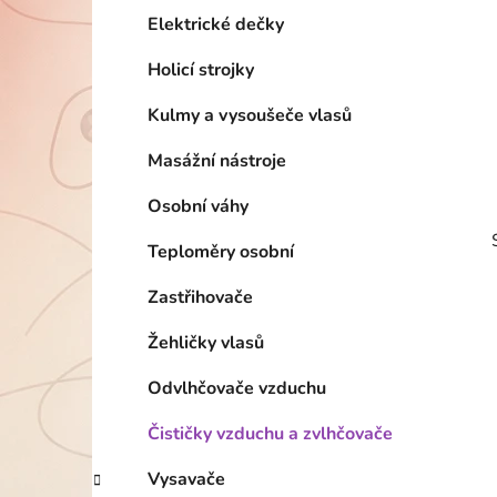
p
Elektrické dečky
a
Holicí strojky
n
e
Kulmy a vysoušeče vlasů
l
Masážní nástroje
Osobní váhy
Teploměry osobní
Zastřihovače
Žehličky vlasů
Odvlhčovače vzduchu
Čističky vzduchu a zvlhčovače
i
Vysavače