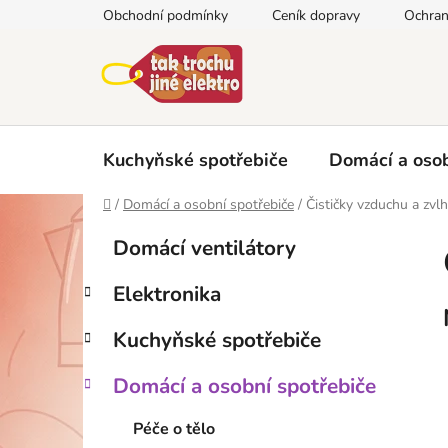
Přejít
Obchodní podmínky
Ceník dopravy
Ochran
na
obsah
Kuchyňské spotřebiče
Domácí a osob
Domů
/
Domácí a osobní spotřebiče
/
Čističky vzduchu a zvl
P
K
Přeskočit
Domácí ventilátory
a
kategorie
o
t
s
Elektronika
e
t
g
r
Kuchyňské spotřebiče
o
a
r
Domácí a osobní spotřebiče
i
n
e
n
Péče o tělo
í