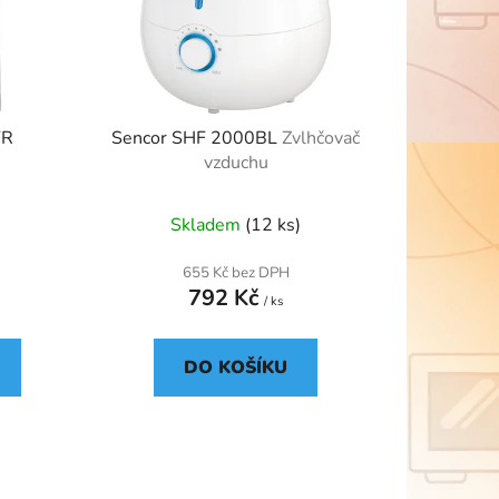
u
k
t
ů
FR
Sencor SHF 2000BL
Zvlhčovač
vzduchu
Skladem
(12 ks)
655 Kč bez DPH
792 Kč
/ ks
DO KOŠÍKU