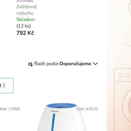
2000BL
Zvlhčovač
vzduchu
Skladem
(12 ks)
792 Kč
Ř
Řadit podle:
Doporučujeme
a
z
e
R
n
í
p
Kód:
17986
Kód:
A3570
r
o
d