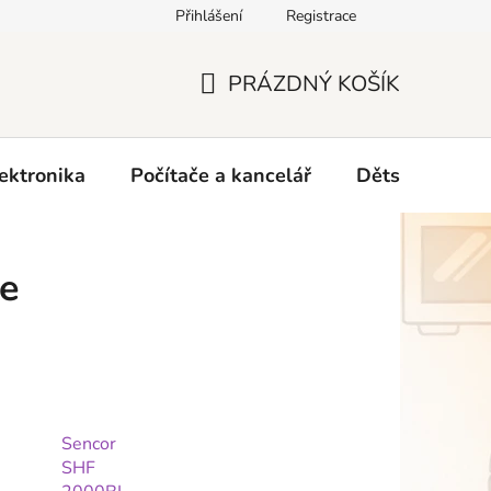
Přihlášení
Registrace
O nás
PRÁZDNÝ KOŠÍK
NÁKUPNÍ
KOŠÍK
ektronika
Počítače a kancelář
Dětské zboží 
če
Sencor
SHF