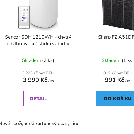
s
p
r
o
d
Sencor SDH 1210WH - chytrý
Sharp FZ A51D
u
odvlhčovač a čistička vzduchu
k
t
Skladem
(2 ks)
Skladem
(1 ks)
ů
3 298 Kč bez DPH
819 Kč bez DPH
3 990 Kč
991 Kč
/ ks
/ ks
DETAIL
DO KOŠÍKU
Nové zboží,horší kartonový obal ,záruka 24 měsíců