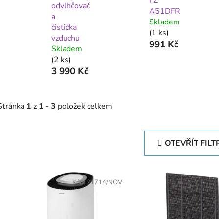
FZ
odvlhčovač
A51DFR
a
Skladem
čistička
(1 ks)
vzduchu
991 Kč
Skladem
(2 ks)
3 990 Kč
Stránka
1
z
1
-
3
položek celkem
OTEVŘÍT FILT
V
ý
Kód:
21714/NOV
p