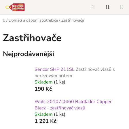
Přejít
Hledat
NÁKUP
na
KOŠÍK
obsah
Domů
/
Domácí a osobní spotřebiče
/
Zastřihovače
Zastřihovače
Nejprodávanější
Sencor SHP 211SL
Zastřihovač vlasů s
nerezovým břitem
Skladem
(1 ks)
190 Kč
Wahl 20107.0460 Baldfader Clipper
Black - zastřihovač vlasů
Skladem
(1 ks)
1 291 Kč