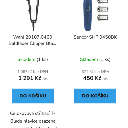
p
o
i
d
s
u
p
k
r
t
Wahl 20107.0460
Sencor SHP 0450BK
o
ů
Baldfader Clipper Black
d
- zastřihovač vlasů
u
Skladem
(1 ks)
Skladem
(1 ks)
k
t
1 067 Kč bez DPH
372 Kč bez DPH
ů
1 291 Kč
450 Kč
/ ks
/ ks
DO KOŠÍKU
DO KOŠÍKU
Celokovová střihací T-
Blade hlavice osazena