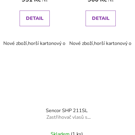
/ ks
/ ks
DETAIL
DETAIL
Nové zboží,horší kartonový obal ,záruka 24 měsíců
Nové zboží,horší kartonový ob
Sencor SHP 211SL
Zastřihovač vlasů s
nerezovým břitem
Skladem
(1 ks)