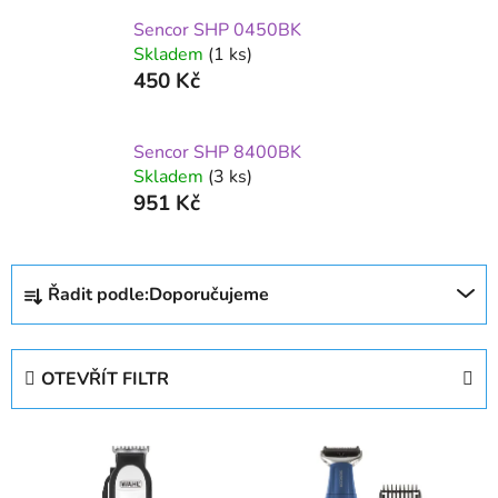
Sencor SHP 0450BK
Skladem
(1 ks)
450 Kč
Sencor SHP 8400BK
Skladem
(3 ks)
951 Kč
Ř
Řadit podle:
Doporučujeme
a
z
e
OTEVŘÍT FILTR
n
í
V
p
ý
r