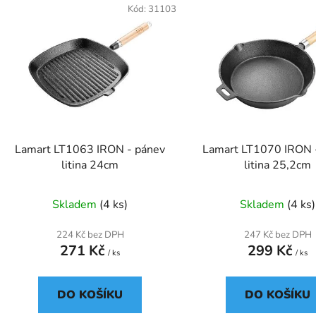
ý
Kód:
31103
p
s
p
r
o
d
Lamart LT1063 IRON - pánev
Lamart LT1070 IRON 
u
litina 24cm
litina 25,2cm
k
t
Skladem
(4 ks)
Skladem
(4 ks)
ů
224 Kč bez DPH
247 Kč bez DPH
271 Kč
299 Kč
/ ks
/ ks
DO KOŠÍKU
DO KOŠÍKU