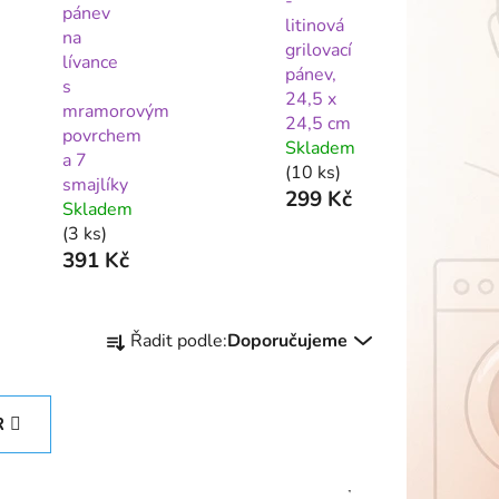
-
pánev
litinová
na
grilovací
lívance
pánev,
s
24,5 x
mramorovým
24,5 cm
povrchem
Skladem
a 7
(10 ks)
smajlíky
299 Kč
Skladem
(3 ks)
391 Kč
Ř
Řadit podle:
Doporučujeme
a
z
e
R
n
í
p