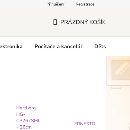
Přihlášení
Registrace
O nás
PRÁZDNÝ KOŠÍK
NÁKUPNÍ
KOŠÍK
ektronika
Počítače a kancelář
Dětské zboží 
Herzberg
HG-
CP267SML
ERNESTO
– 26cm