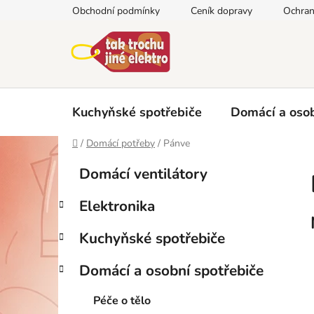
Přejít
Obchodní podmínky
Ceník dopravy
Ochran
na
obsah
Kuchyňské spotřebiče
Domácí a osob
Domů
/
Domácí potřeby
/
Pánve
P
K
Přeskočit
Domácí ventilátory
a
kategorie
o
t
s
Elektronika
e
t
g
r
Kuchyňské spotřebiče
o
a
r
Domácí a osobní spotřebiče
i
n
e
n
Péče o tělo
í