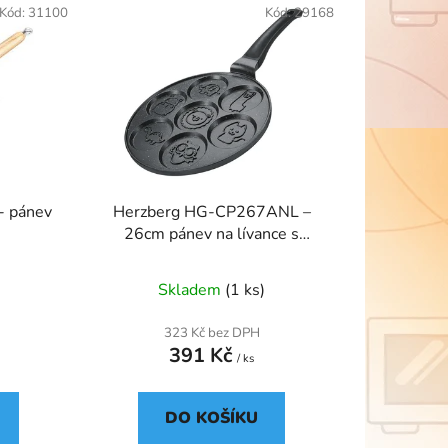
Kód:
31100
Kód:
29168
r
o
d
u
k
t
ů
- pánev
Herzberg HG-CP267ANL –
26cm pánev na lívance s
mramorovým povrchem a 7
formami zvířátek
Skladem
(1 ks)
323 Kč bez DPH
391 Kč
/ ks
DO KOŠÍKU