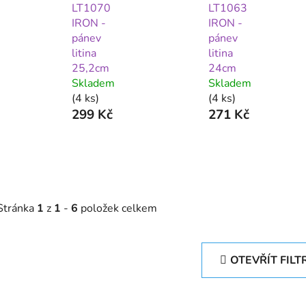
LT1070
LT1063
IRON -
IRON -
pánev
pánev
litina
litina
25,2cm
24cm
Skladem
Skladem
(4 ks)
(4 ks)
299 Kč
271 Kč
Stránka
1
z
1
-
6
položek celkem
OTEVŘÍT FILT
V