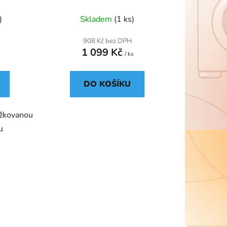
mramorový povrch / stříbrná
)
Skladem
(1 ks)
908 Kč bez DPH
1 099 Kč
/ ks
DO KOŠÍKU
ážkovanou
u