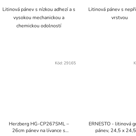
Litinová pánev s nízkou adhezí a s
Litinová pánev s nepř
vysokou mechanickou a
vrstvou
chemickou odolností
Kód:
29165
K
Herzberg HG-CP267SML –
ERNESTO - litinová gr
26cm pánev na lívance s
pánev, 24,5 x 24,