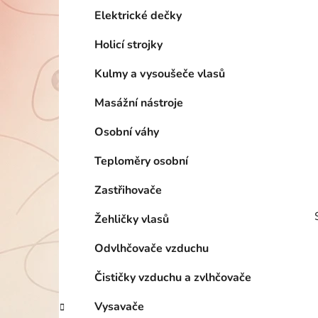
p
Elektrické dečky
a
Holicí strojky
n
e
Kulmy a vysoušeče vlasů
l
Masážní nástroje
Osobní váhy
Teploměry osobní
Zastřihovače
Žehličky vlasů
Odvlhčovače vzduchu
Čističky vzduchu a zvlhčovače
Vysavače