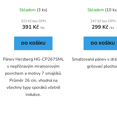
mramorovým povrchem a 7
smajlíky
Skladem
(3 ks)
Skladem
(10 ks
323 Kč bez DPH
247 Kč bez DPH
391 Kč
299 Kč
/ ks
/ ks
DO KOŠÍKU
DO KOŠÍKU
Pánev Herzberg HG-CP267SML
Smaltovaná pánev s dr
s nepřilnavým mramorovým
grilovací plocho
povrchem a motivy 7 smajlíků.
Průměr 26 cm, vhodná na
všechny typy sporáků včetně
indukce.
O