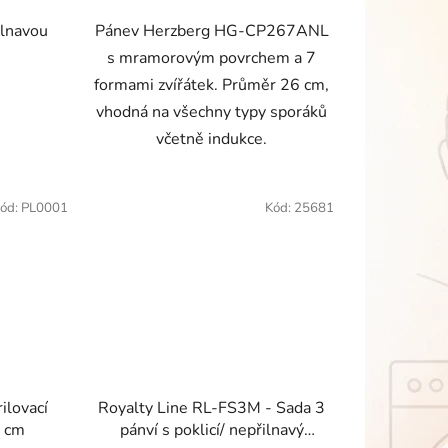
ilnavou
Pánev Herzberg HG-CP267ANL
s mramorovým povrchem a 7
formami zvířátek. Průměr 26 cm,
vhodná na všechny typy sporáků
včetně indukce.
ód:
PL0001
Kód:
25681
ilovací
Royalty Line RL-FS3M - Sada 3
5 cm
pánví s poklicí/ nepřilnavý