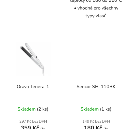
teploty od 180 do 220°C
• vhodná pro všechny
typy vlasů
Orava Tenera-1
Sencor SHI 110BK
Skladem
(2 ks)
Skladem
(1 ks)
297 Kč bez DPH
149 Kč bez DPH
359 Kč
180 Kč
/ ks
/ ks