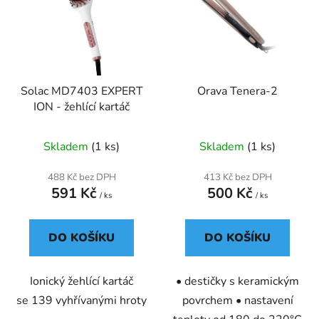
p
o
i
d
s
u
p
k
r
t
Solac MD7403 EXPERT
Orava Tenera-2
o
ů
ION - žehlící kartáč
d
u
Skladem
(1 ks)
Skladem
(1 ks)
k
t
488 Kč bez DPH
413 Kč bez DPH
ů
591 Kč
500 Kč
/ ks
/ ks
DO KOŠÍKU
DO KOŠÍKU
Ionický žehlící kartáč
• destičky s keramickým
se 139 vyhřívanými hroty
povrchem • nastavení