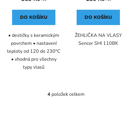
DO KOŠÍKU
DO KOŠÍKU
• destičky s keramickým
ŽEHLIČKA NA VLASY
povrchem • nastavení
Sencor SHI 110BK
teploty od 120 do 230°C
• vhodná pro všechny
typy vlasů
4
položek celkem
O
v
l
á
d
a