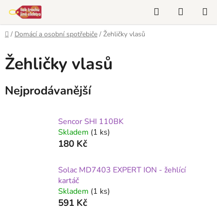
Přejít
Hledat
NÁKUP
na
KOŠÍK
obsah
Domů
/
Domácí a osobní spotřebiče
/
Žehličky vlasů
Žehličky vlasů
Nejprodávanější
Sencor SHI 110BK
Skladem
(1 ks)
180 Kč
Solac MD7403 EXPERT ION - žehlící
kartáč
Skladem
(1 ks)
591 Kč