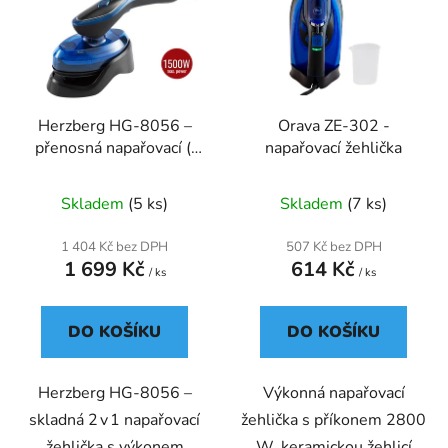
p
o
i
d
s
u
p
k
r
t
Herzberg HG-8056 –
Orava ZE-302 -
o
ů
přenosná napařovací (i
napařovací žehlička
d
suchá) žehlička 2 v 1
u
Skladem
(5 ks)
Skladem
(7 ks)
k
t
1 404 Kč bez DPH
507 Kč bez DPH
ů
1 699 Kč
614 Kč
/ ks
/ ks
DO KOŠÍKU
DO KOŠÍKU
Herzberg HG‑8056 –
Výkonná napařovací
skladná 2 v 1 napařovací
žehlička s příkonem 2800
žehlička s výkonem
W, keramickou žehlicí