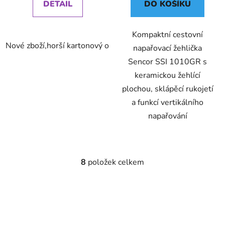
DETAIL
DO KOŠÍKU
Kompaktní cestovní
Nové zboží,horší kartonový obal ,záruka 24 měsíců
napařovací žehlička
Sencor SSI 1010GR s
keramickou žehlící
plochou, sklápěcí rukojetí
a funkcí vertikálního
napařování
8
položek celkem
O
v
l
á
d
a