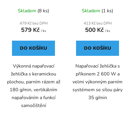
Skladem
(8 ks)
Skladem
(1 ks)
479 Kč bez DPH
413 Kč bez DPH
579 Kč
500 Kč
/ ks
/ ks
DO KOŠÍKU
DO KOŠÍKU
Výkonná napařovací
Napařovací žehlička s
žehlička s keramickou
příkonem 2 600 W a
plochou, parním rázem až
velmi výkonným parním
180 g/min, vertikálním
systémem se sílou páry
napařováním a funkcí
35 g/min
samočištění