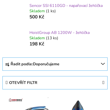
Sencor SSI 6110GD - napařovací žehlička
Skladem
(1 ks)
500 Kč
HoistGroup AB 1200W - žehlička
Skladem
(13 ks)
198 Kč
Ř
Řadit podle:
Doporučujeme
a
z
e
OTEVŘÍT FILTR
n
í
V
p
ý
r