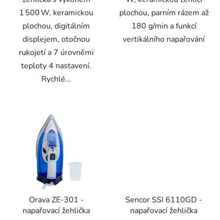
1 500 W, keramickou
plochou, parním rázem až
plochou, digitálním
180 g/min a funkcí
displejem, otočnou
vertikálního napařování
rukojetí a 7 úrovněmi
teploty 4 nastavení.
Rychlé...
Orava ZE-301 -
Sencor SSI 6110GD -
napařovací žehlička
napařovací žehlička