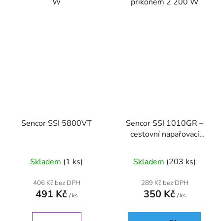
W
příkonem 2 200 W
Sencor SSI 5800VT
Sencor SSI 1010GR –
cestovní napařovací
žehlička
Skladem
(1 ks)
Skladem
(203 ks)
406 Kč bez DPH
289 Kč bez DPH
491 Kč
350 Kč
/ ks
/ ks