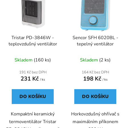
p
o
i
d
s
u
p
k
r
t
Tristar PD-3846W -
Sencor SFH 6020BL -
o
ů
teplovzdušný ventilátor
tepelný ventilátor
d
u
Skladem
(160 ks)
Skladem
(2 ks)
k
t
191 Kč bez DPH
164 Kč bez DPH
ů
231 Kč
198 Kč
/ ks
/ ks
DO KOŠÍKU
DO KOŠÍKU
Kompaktní keramický
Horkovzdušný ohřívač s
termoventilátor Tristar
maximálním příkonem