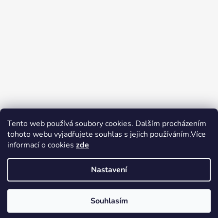
Tento web používá soubory cookies. Dalším procházením
tohoto webu vyjadřujete souhlas s jejich používáním.Více
Zboží.cz
Heureka.cz
Voňavé dárky
informací o cookies
zde
Nastavení
Souhlasím
Vytvořil Shoptet
Copyright 2026
tak trochu jiné
V pátek 14.8.2026 má prodejna Tak trochu jiné elektro zavřeno.
elektro
. Všechna práva vyhrazena.