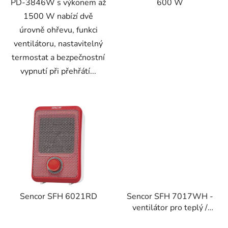
PD-3846W s výkonem až
600 W
1500 W nabízí dvě
úrovně ohřevu, funkci
ventilátoru, nastavitelný
termostat a bezpečnostní
vypnutí při přehřátí...
Sencor SFH 6021RD
Sencor SFH 7017WH -
ventilátor pro teplý /
studený vzduch