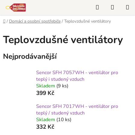
Přejít
Hledat
NÁKUP
na
KOŠÍK
obsah
Domů
/
Domácí a osobní spotřebiče
/
Teplovzdušné ventilátory
Teplovzdušné ventilátory
Nejprodávanější
Sencor SFH 7057WH - ventilátor pro
teplý i studený vzduch
Skladem
(9 ks)
399 Kč
Sencor SFH 7017WH - ventilátor pro
teplý / studený vzduch
Skladem
(10 ks)
332 Kč