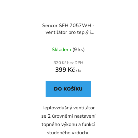
Sencor SFH 7057WH -
ventilátor pro teplý i
studený vzduch
Skladem
(9 ks)
330 Kč bez DPH
399 Kč
/ ks
DO KOŠÍKU
Teplovzdušný ventilátor
se 2 úrovněmi nastavení
topného výkonu a funkcí
studeného vzduchu