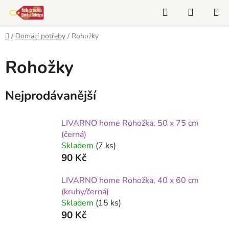
Přejít
Hledat
NÁKUP
na
KOŠÍK
obsah
Domů
/
Domácí potřeby
/
Rohožky
Rohožky
Nejprodávanější
LIVARNO home Rohožka, 50 x 75 cm
(černá)
Skladem
(7 ks)
90 Kč
LIVARNO home Rohožka, 40 x 60 cm
(kruhy/černá)
Skladem
(15 ks)
90 Kč