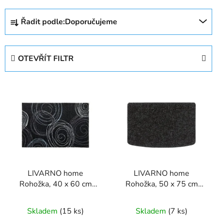
Ř
Řadit podle:
Doporučujeme
a
z
e
OTEVŘÍT FILTR
n
í
V
p
ý
r
p
o
i
d
s
u
p
k
r
t
LIVARNO home
LIVARNO home
o
ů
Rohožka, 40 x 60 cm
Rohožka, 50 x 75 cm
d
(kruhy/černá)
(černá)
u
Skladem
(15 ks)
Skladem
(7 ks)
k