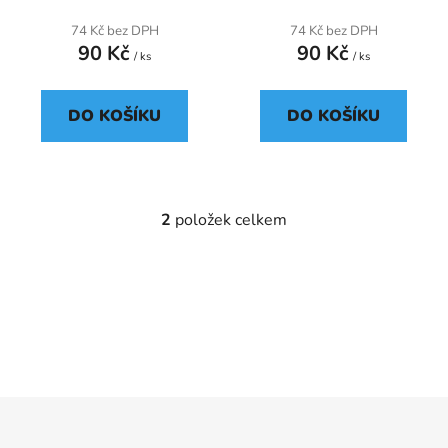
t
74 Kč bez DPH
74 Kč bez DPH
ů
90 Kč
90 Kč
/ ks
/ ks
DO KOŠÍKU
DO KOŠÍKU
2
položek celkem
O
v
l
á
d
a
c
í
p
Z
r
á