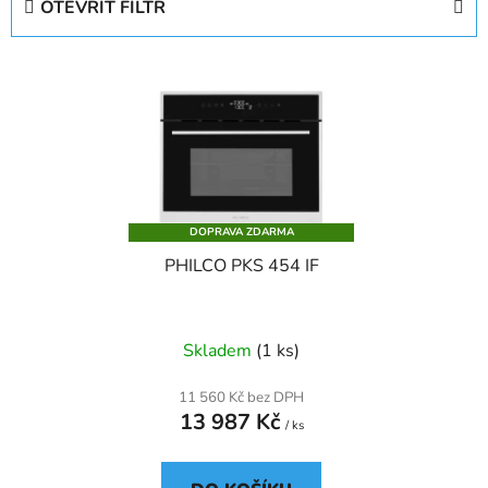
OTEVŘÍT FILTR
n
í
V
p
ý
r
p
o
i
d
s
u
p
k
DOPRAVA ZDARMA
r
t
PHILCO PKS 454 IF
o
ů
d
u
Skladem
(1 ks)
k
t
11 560 Kč bez DPH
ů
13 987 Kč
/ ks