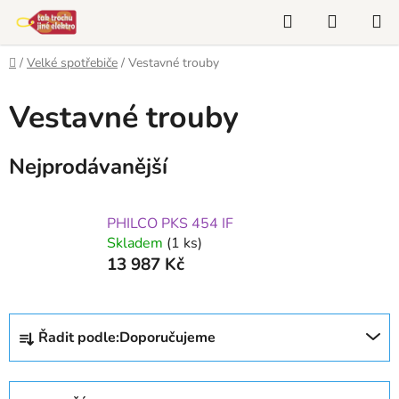
Přejít
Hledat
NÁKUP
na
KOŠÍK
obsah
Domů
/
Velké spotřebiče
/
Vestavné trouby
Vestavné trouby
Nejprodávanější
PHILCO PKS 454 IF
Skladem
(1 ks)
13 987 Kč
Ř
Řadit podle:
Doporučujeme
a
z
e