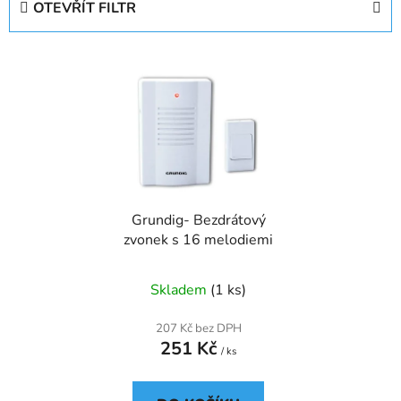
OTEVŘÍT FILTR
n
í
V
p
ý
r
p
o
i
d
s
u
p
k
r
t
Grundig- Bezdrátový
o
ů
zvonek s 16 melodiemi
d
u
Skladem
(1 ks)
k
t
207 Kč bez DPH
ů
251 Kč
/ ks