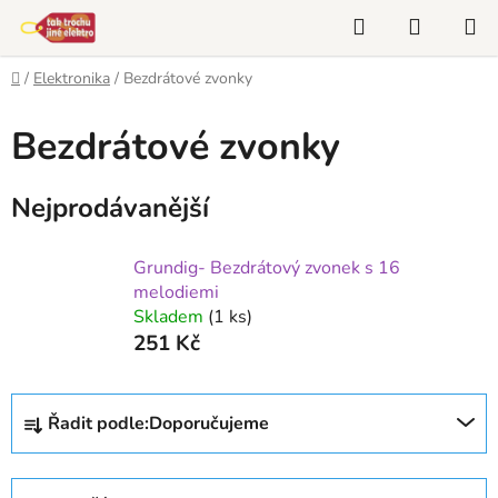
Přejít
Hledat
NÁKUP
na
KOŠÍK
obsah
Domů
/
Elektronika
/
Bezdrátové zvonky
Bezdrátové zvonky
Nejprodávanější
Grundig- Bezdrátový zvonek s 16
melodiemi
Skladem
(1 ks)
251 Kč
Ř
Řadit podle:
Doporučujeme
a
z
e