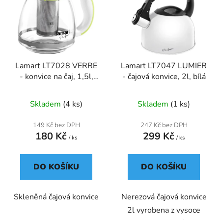
p
o
i
d
s
u
p
k
r
t
Lamart LT7028 VERRE
Lamart LT7047 LUMIER
o
ů
- konvice na čaj, 1,5l,
- čajová konvice, 2l, bílá
d
zelená
u
Skladem
(4 ks)
Skladem
(1 ks)
k
t
149 Kč bez DPH
247 Kč bez DPH
ů
180 Kč
299 Kč
/ ks
/ ks
DO KOŠÍKU
DO KOŠÍKU
Skleněná čajová konvice
Nerezová čajová konvice
2l vyrobena z vysoce