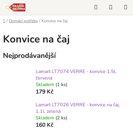
Přejít
Hledat
NÁKUP
na
KOŠÍK
obsah
Domů
/
Domácí potřeby
/
Konvice na čaj
Konvice na čaj
Nejprodávanější
Lamart LT7074 VERRE - konvice 1,5l,
červená
Skladem
(1 ks)
179 Kč
Lamart LT7026 VERRE - konvice na čaj,
1,1l, zelená
Skladem
(2 ks)
160 Kč