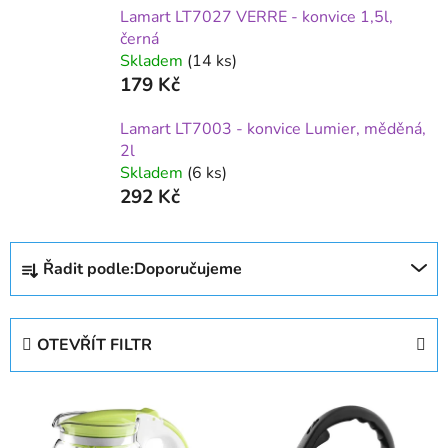
Lamart LT7027 VERRE - konvice 1,5l,
černá
Skladem
(14 ks)
179 Kč
Lamart LT7003 - konvice Lumier, měděná,
2l
Skladem
(6 ks)
292 Kč
Ř
Řadit podle:
Doporučujeme
a
z
e
OTEVŘÍT FILTR
n
í
V
p
ý
r