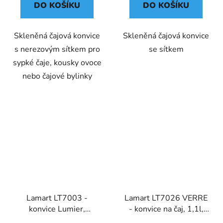
DO KOŠÍKU
DO KOŠÍKU
Skleněná čajová konvice
Skleněná čajová konvice
s nerezovým sítkem pro
se sítkem
sypké čaje, kousky ovoce
nebo čajové bylinky
Lamart LT7003 -
Lamart LT7026 VERRE
konvice Lumier,
- konvice na čaj, 1,1l,
měděná, 2l
zelená