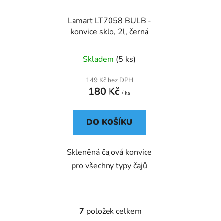
Lamart LT7058 BULB -
konvice sklo, 2l, černá
Skladem
(5 ks)
149 Kč bez DPH
180 Kč
/ ks
DO KOŠÍKU
Skleněná čajová konvice
pro všechny typy čajů
7
položek celkem
O