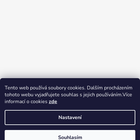
Tento web používá soubory cookies. Dalším procházením
tohoto webu vyjadřujete souhlas s jejich používáním.Více
Zboží.cz
Heureka.cz
Voňavé dárky
informací o cookies
zde
Nastavení
Souhlasím
Vytvořil Shoptet
Copyright 2026
tak trochu jiné