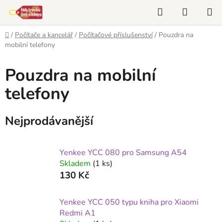
Přejít
Hledat
NÁKUP
na
KOŠÍK
obsah
Domů
/
Počítače a kancelář
/
Počítačové příslušenství
/
Pouzdra na
mobilní telefony
Pouzdra na mobilní
telefony
Nejprodávanější
Yenkee YCC 080 pro Samsung A54
Skladem
(1 ks)
130 Kč
Yenkee YCC 050 typu kniha pro Xiaomi
Redmi A1