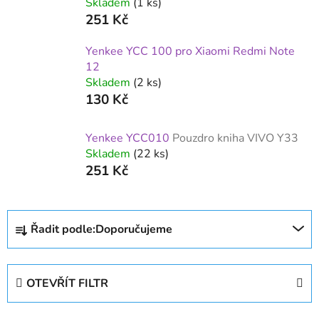
Skladem
(1 ks)
251 Kč
Yenkee YCC 100 pro Xiaomi Redmi Note
12
Skladem
(2 ks)
130 Kč
Yenkee YCC010
Pouzdro kniha VIVO Y33
Skladem
(22 ks)
251 Kč
Ř
Řadit podle:
Doporučujeme
a
z
e
OTEVŘÍT FILTR
n
í