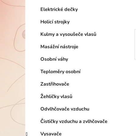
í
p
Elektrické dečky
a
Holicí strojky
n
e
Kulmy a vysoušeče vlasů
l
Masážní nástroje
Osobní váhy
Teploměry osobní
Zastřihovače
Žehličky vlasů
Odvlhčovače vzduchu
Čističky vzduchu a zvlhčovače
Vysavače