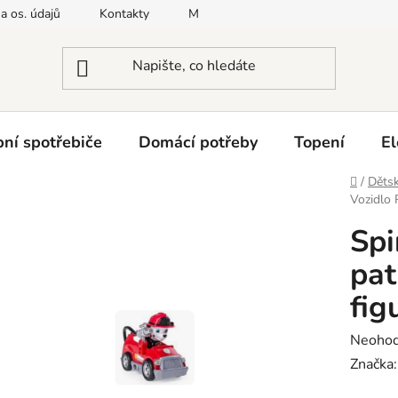
a os. údajů
Kontakty
Moje objednávka
Napište nám
ní spotřebiče
Domácí potřeby
Topení
El
Domů
/
Dětsk
Vozidlo 
Spi
pat
fig
Průměr
Neoho
hodnoc
Značka
produk