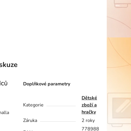
skuze
ÍCŮ
Doplňkové parametry
Dětské
Kategorie
zboží a
hračky
halla
Záruka
2 roky
778988