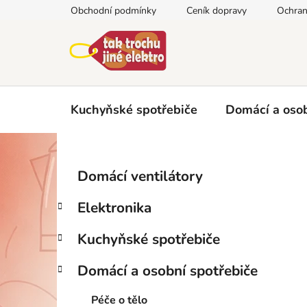
Přejít
Obchodní podmínky
Ceník dopravy
Ochran
na
obsah
Kuchyňské spotřebiče
Domácí a osob
P
K
Přeskočit
Domácí ventilátory
a
kategorie
o
t
s
Elektronika
e
t
g
r
Kuchyňské spotřebiče
o
a
r
Domácí a osobní spotřebiče
i
n
e
n
Péče o tělo