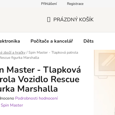
Přihlášení
Registrace
O nás
PRÁZDNÝ KOŠÍK
NÁKUPNÍ
KOŠÍK
ektronika
Počítače a kancelář
Dětské zboží 
é zboží a hračky
/
Spin Master - Tlapková patrola
Rescue figurka Marshalla
n Master - Tlapková
rola Vozidlo Rescue
urka Marshalla
né
dnoceno
Podrobnosti hodnocení
ení
:
Spin Master
tu