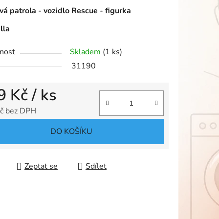
á patrola - vozidlo Rescue - figurka
lla
nost
Skladem
(1 ks)
ek.
31190
9 Kč
/ ks
č bez DPH
 cena:
DO KOŠÍKU
Zeptat se
Sdílet