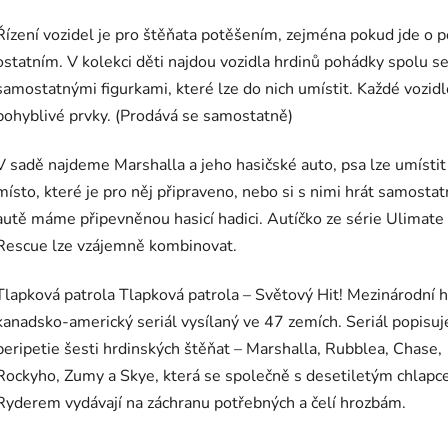
Řízení vozidel je pro štěňata potěšením, zejména pokud jde o 
ostatním. V kolekci děti najdou vozidla hrdinů pohádky spolu s
samostatnými figurkami, které lze do nich umístit. Každé vozid
pohyblivé prvky. (Prodává se samostatně)
V sadě najdeme Marshalla a jeho hasičské auto, psa lze umístit
místo, které je pro něj připraveno, nebo si s nimi hrát samostat
autě máme připevněnou hasicí hadici. Autíčko ze série Ulimate
Rescue lze vzájemně kombinovat.
Tlapková patrola Tlapková patrola – Světový Hit! Mezinárodní h
kanadsko-americký seriál vysílaný ve 47 zemích. Seriál popisuj
peripetie šesti hrdinských štěňat – Marshalla, Rubblea, Chase,
Rockyho, Zumy a Skye, která se společně s desetiletým chlap
Ryderem vydávají na záchranu potřebných a čelí hrozbám.