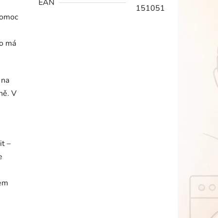
EAN
151051
pomoc
e
lo má
 na
ně. V
it –
e
cem