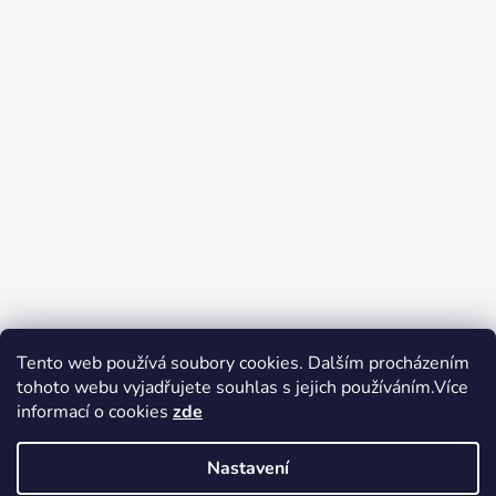
Tento web používá soubory cookies. Dalším procházením
tohoto webu vyjadřujete souhlas s jejich používáním.Více
Zboží.cz
Heureka.cz
Voňavé dárky
informací o cookies
zde
Nastavení