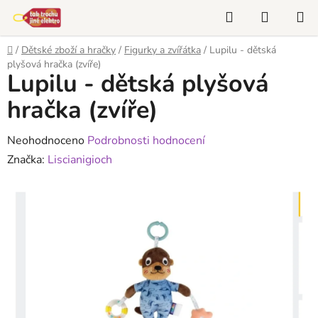
Přejít
Hledat
NÁKUP
na
KOŠÍK
obsah
Domů
/
Dětské zboží a hračky
/
Figurky a zvířátka
/
Lupilu - dětská
plyšová hračka (zvíře)
Lupilu - dětská plyšová
hračka (zvíře)
Průměrné
Neohodnoceno
Podrobnosti hodnocení
hodnocení
Značka:
Liscianigioch
produktu
je
0,0
z
5
hvězdiček.