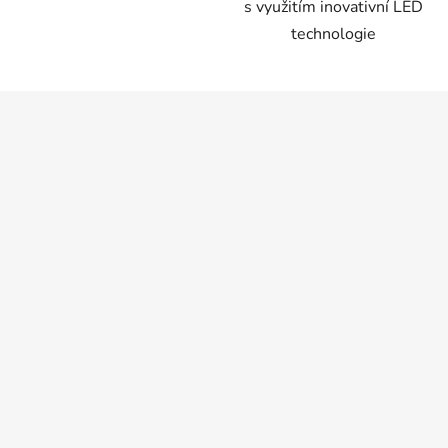
s využitím inovativní LED
technologie
Z
á
p
a
t
í