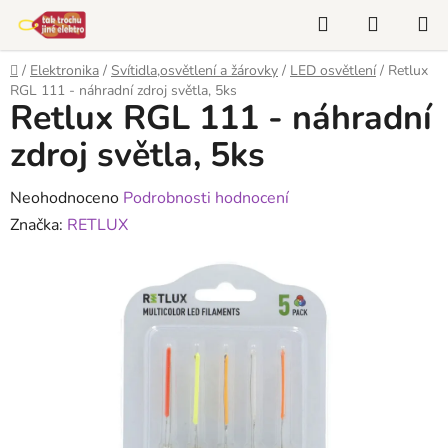
Přejít
Hledat
NÁKUP
na
KOŠÍK
obsah
Domů
/
Elektronika
/
Svítidla,osvětlení a žárovky
/
LED osvětlení
/
Retlux
RGL 111 - náhradní zdroj světla, 5ks
Retlux RGL 111 - náhradní
zdroj světla, 5ks
Průměrné
Neohodnoceno
Podrobnosti hodnocení
hodnocení
Značka:
RETLUX
produktu
je
0,0
z
5
hvězdiček.