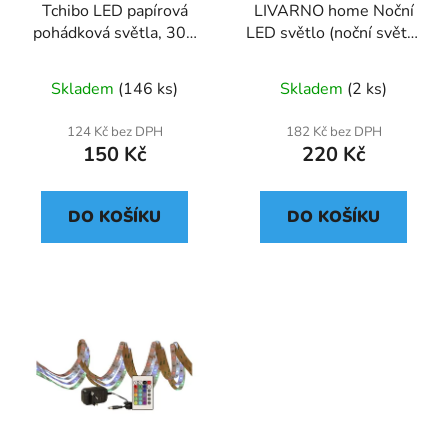
Tchibo LED papírová
LIVARNO home Noční
pohádková světla, 300
LED světlo (noční světlo
cm, teplá bílá
lední medvěd)
Skladem
(146 ks)
Skladem
(2 ks)
124 Kč bez DPH
182 Kč bez DPH
150 Kč
220 Kč
DO KOŠÍKU
DO KOŠÍKU