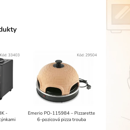
odukty
Kód:
33403
Kód:
29504
BK -
Emerio PO-115984 – Pizzarette
otýnkami
6-pozicová pizza trouba