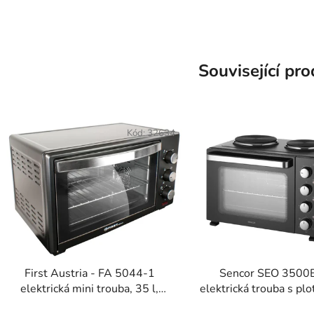
Související pr
Kód:
32634
First Austria - FA 5044-1
Sencor SEO 3500
elektrická mini trouba, 35 l,
elektrická trouba s pl
černá