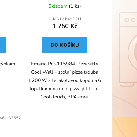
Skladem
(1 ks)
1 446 Kč bez DPH
1 750 Kč
DO KOŠÍKU
otýnkami
Emerio PO‑115984 Pizzarette
Cool Wall – stolní pizza trouba
1 200 W s terakotovou kopulí a 6
lopatkami na mini pizza ø 11 cm.
Cool-touch, BPA‑free.
Kód:
33557