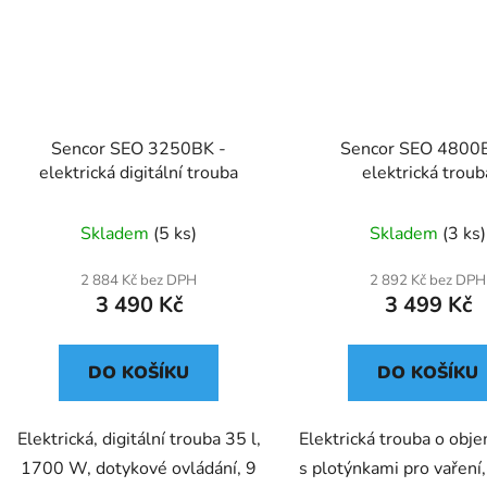
Sencor SEO 3250BK -
Sencor SEO 4800
elektrická digitální trouba
elektrická troub
Skladem
(5 ks)
Skladem
(3 ks)
2 884 Kč bez DPH
2 892 Kč bez DPH
3 490 Kč
3 499 Kč
DO KOŠÍKU
DO KOŠÍKU
Elektrická, digitální trouba 35 l,
Elektrická trouba o obje
1700 W, dotykové ovládání, 9
s plotýnkami pro vaření