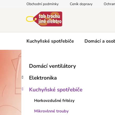
Přejít
Obchodní podmínky
Ceník dopravy
Ochran
na
obsah
Kuchyňské spotřebiče
Domácí a osob
P
K
Přeskočit
Domácí ventilátory
a
kategorie
o
t
s
Elektronika
e
t
g
r
Kuchyňské spotřebiče
o
a
r
Horkovzdušné fritézy
i
n
e
n
Mikrovlnné trouby