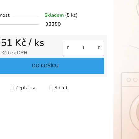
nost
Skladem
(5 ks)
33350
ek.
951 Kč
/ ks
 Kč bez DPH
 cena:
DO KOŠÍKU
Zeptat se
Sdílet