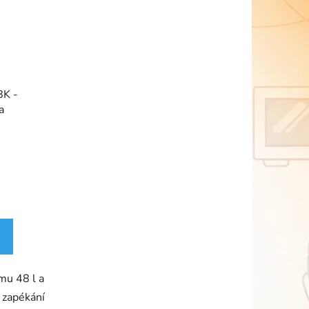
BK -
a
mu 48 l a
, zapékání