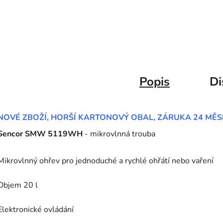
Popis
Di
NOVÉ ZBOŽÍ, HORŠÍ KARTONOVÝ OBAL, ZÁRUKA 24 MĚS
Sencor SMW 5119WH
- mikrovlnná trouba
Mikrovlnný ohřev pro jednoduché a rychlé ohřátí nebo vaření
Objem 20 l
Elektronické ovládání