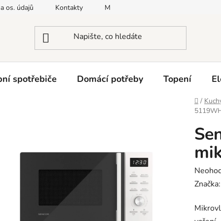
a os. údajů
Kontakty
Moje objednávka
Napište nám
ní spotřebiče
Domácí potřeby
Topení
El
Domů
/
Kuchy
5119WH 
Se
mik
Průměr
Neoho
hodnoc
Značka
produk
Mikrov
je