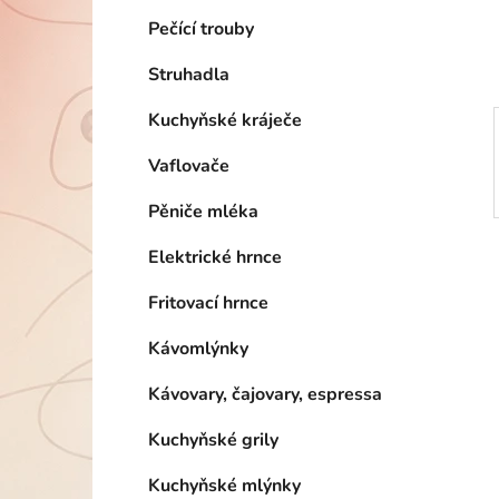
í
Pečící trouby
p
a
Struhadla
n
e
Kuchyňské kráječe
l
Vaflovače
Pěniče mléka
Elektrické hrnce
Fritovací hrnce
Kávomlýnky
Kávovary, čajovary, espressa
Kuchyňské grily
Kuchyňské mlýnky