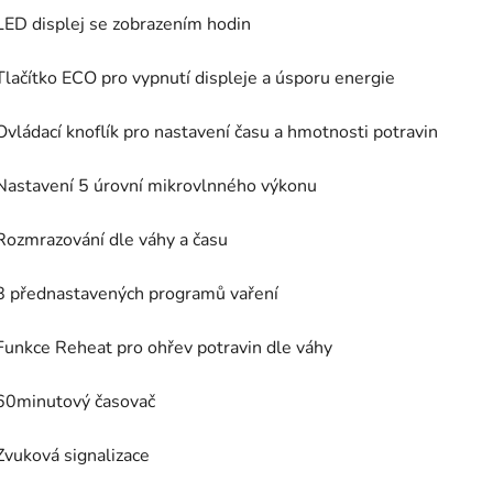
LED displej se zobrazením hodin
Tlačítko ECO pro vypnutí displeje a úsporu energie
Ovládací knoflík pro nastavení času a hmotnosti potravin
Nastavení 5 úrovní mikrovlnného výkonu
Rozmrazování dle váhy a času
8 přednastavených programů vaření
Funkce Reheat pro ohřev potravin dle váhy
60minutový časovač
Zvuková signalizace