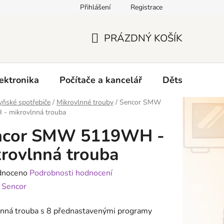
Přihlášení
Registrace
O nás
PRÁZDNÝ KOŠÍK
NÁKUPNÍ
KOŠÍK
ektronika
Počítače a kancelář
Dětské zboží 
ňské spotřebiče
/
Mikrovlnné trouby
/
Sencor SMW
- mikrovlnná trouba
ncor SMW 5119WH -
rovlnná trouba
né
dnoceno
Podrobnosti hodnocení
ení
:
Sencor
tu
lnná trouba s
8 přednastavenými programy