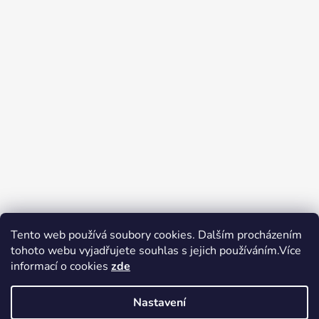
Tento web používá soubory cookies. Dalším procházením
tohoto webu vyjadřujete souhlas s jejich používáním.Více
Zboží.cz
Heureka.cz
Voňavé dárky
informací o cookies
zde
Nastavení