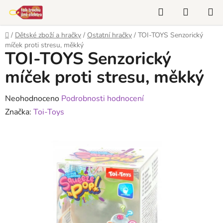
Přejít
Hledat
NÁKUP
na
KOŠÍK
obsah
Domů
/
Dětské zboží a hračky
/
Ostatní hračky
/
TOI-TOYS Senzorický
míček proti stresu, měkký
TOI-TOYS Senzorický
míček proti stresu, měkký
Průměrné
Neohodnoceno
Podrobnosti hodnocení
hodnocení
Značka:
Toi-Toys
produktu
je
0,0
z
5
hvězdiček.