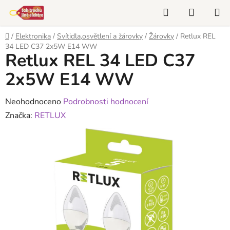
Přejít
Hledat
NÁKUP
na
KOŠÍK
obsah
Domů
/
Elektronika
/
Svítidla,osvětlení a žárovky
/
Žárovky
/
Retlux REL
34 LED C37 2x5W E14 WW
Retlux REL 34 LED C37
2x5W E14 WW
Průměrné
Neohodnoceno
Podrobnosti hodnocení
hodnocení
Značka:
RETLUX
produktu
je
0,0
z
5
hvězdiček.