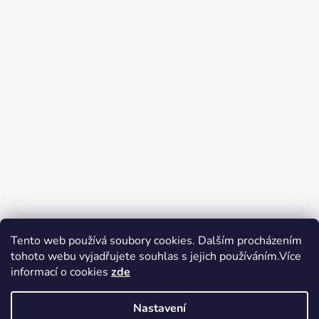
Tento web používá soubory cookies. Dalším procházením
tohoto webu vyjadřujete souhlas s jejich používáním.Více
Zboží.cz
Heureka.cz
Voňavé dárky
informací o cookies
zde
Nastavení