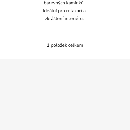
barevných kamínků.
Ideální pro relaxaci a
zkrášlení interiéru.
1
položek celkem
O
v
l
Z
á
á
d
p
a
a
c
t
í
p
í
r
v
k
y