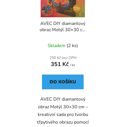
s
r
p
o
r
d
AVEC DIY diamantový
o
u
obraz Motýl 30×30 cm
d
k
(1)
u
t
Skladem
(2 ks)
k
ů
t
290 Kč bez DPH
ů
351 Kč
/ ks
DO KOŠÍKU
AVEC DIY diamantový
obraz Motýl 30×30 cm –
kreativní sada pro tvorbu
třpytivého obrazu pomocí