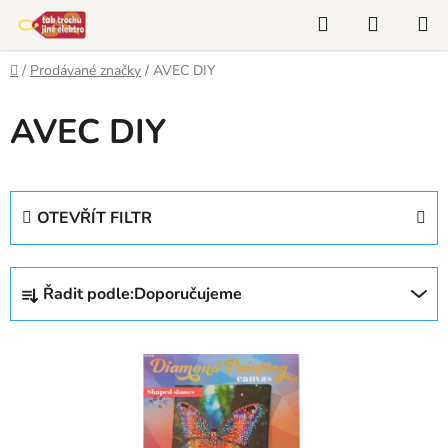
Přejít
Hledat
NÁKUP
na
KOŠÍK
obsah
Domů
/
Prodávané značky
/
AVEC DIY
AVEC DIY
OTEVŘÍT FILTR
Ř
Řadit podle:
Doporučujeme
a
z
V
e
ý
n
p
í
i
p