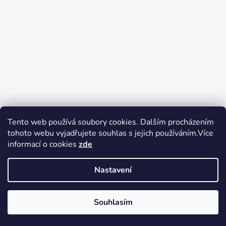
Tento web používá soubory cookies. Dalším procházením
tohoto webu vyjadřujete souhlas s jejich používáním.Více
Zboží.cz
Heureka.cz
Voňavé dárky
informací o cookies
zde
Nastavení
Souhlasím
Vytvořil Shoptet
Copyright 2026
tak trochu jiné
elektro
. Všechna práva vyhrazena.