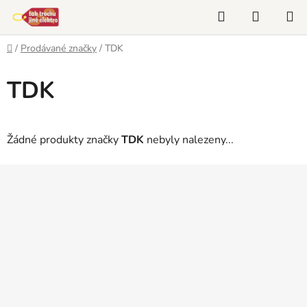
Přejít
Hledat
NÁKUP
na
KOŠÍK
obsah
Domů
/
Prodávané značky
/
TDK
TDK
Žádné produkty značky
TDK
nebyly nalezeny...
Z
á
p
a
t
í