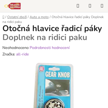
Přejít
Hledat
NÁKUP
na
KOŠÍK
obsah
Domů
/
Ostatní zboží
/
Auto a moto
/
Otočná hlavice řadicí páky
Doplnek
na ridici paku
Otočná hlavice řadicí páky
Doplnek na ridici paku
Průměrné
Neohodnoceno
Podrobnosti hodnocení
hodnocení
Značka:
all-ride
produktu
je
0,0
z
5
hvězdiček.