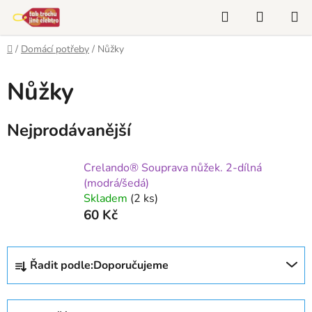
Přejít
Hledat
NÁKUP
na
KOŠÍK
obsah
Domů
/
Domácí potřeby
/
Nůžky
Nůžky
Nejprodávanější
Crelando® Souprava nůžek. 2-dílná
(modrá/šedá)
Skladem
(2 ks)
60 Kč
Ř
Řadit podle:
Doporučujeme
a
z
e