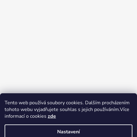
Tento web používá soubory cookies. Dalším procházením
tohoto webu vyjadřujete souhlas s jejich používáním.Více
Zboží.cz
Heureka.cz
Voňavé dárky
informací o cookies
zde
Nastavení