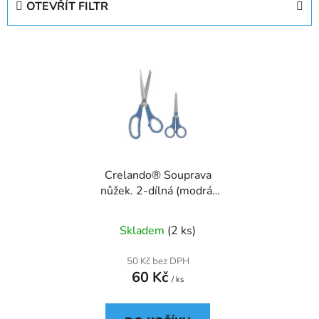
OTEVŘÍT FILTR
n
í
V
p
ý
r
p
o
i
d
s
u
p
k
r
t
Crelando® Souprava
o
ů
nůžek. 2-dílná (modrá/
d
šedá)
u
Skladem
(2 ks)
k
t
50 Kč bez DPH
ů
60 Kč
/ ks