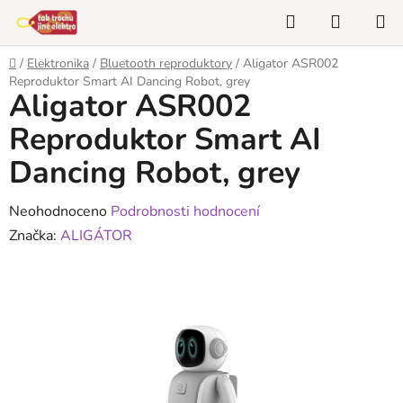
Přejít
Hledat
NÁKUP
na
KOŠÍK
obsah
Domů
/
Elektronika
/
Bluetooth reproduktory
/
Aligator ASR002
Reproduktor Smart AI Dancing Robot, grey
Aligator ASR002
Reproduktor Smart AI
Dancing Robot, grey
Průměrné
Neohodnoceno
Podrobnosti hodnocení
hodnocení
Značka:
ALIGÁTOR
produktu
je
0,0
z
5
hvězdiček.