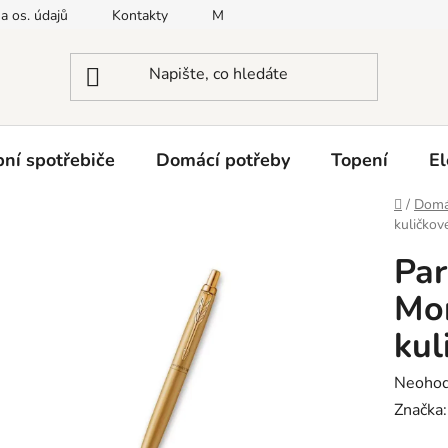
a os. údajů
Kontakty
Moje objednávka
Napište nám
ní spotřebiče
Domácí potřeby
Topení
El
Domů
/
Domá
kuličkov
Par
Mo
kul
Průměr
Neoho
hodnoc
Značka
produk