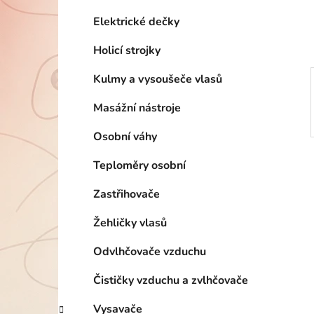
í
p
Elektrické dečky
a
Holicí strojky
n
e
Kulmy a vysoušeče vlasů
l
Masážní nástroje
Osobní váhy
Teploměry osobní
Zastřihovače
Žehličky vlasů
Odvlhčovače vzduchu
Čističky vzduchu a zvlhčovače
Vysavače