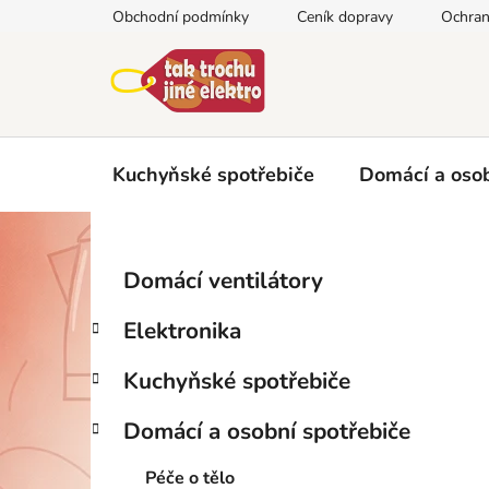
Přejít
Obchodní podmínky
Ceník dopravy
Ochran
na
obsah
Kuchyňské spotřebiče
Domácí a osob
P
K
Přeskočit
Domácí ventilátory
a
kategorie
o
t
s
Elektronika
e
t
g
r
Kuchyňské spotřebiče
o
a
r
Domácí a osobní spotřebiče
i
n
e
n
Péče o tělo