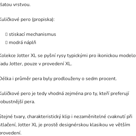
zlatou vrstvou.
Kuličkové pero (propiska):
stiskací mechanismus
modrá náplň
Kolekce Jotter XL se pyšní rysy typickými pro ikonickou model
řadu Jotter, pouze v provedení XL.
Délka i průměr pera byly prodlouženy o sedm procent.
Kuličkové pero je tedy vhodná zejména pro ty, kteří preferují
robustnější pera.
Stejné tvary, charakteristický klip i nezaměnitelné cvaknutí při
stlačení, Jotter XL je prostě designérskou klasikou ve větším
provedení.