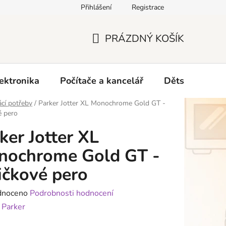
Přihlášení
Registrace
O nás
PRÁZDNÝ KOŠÍK
NÁKUPNÍ
KOŠÍK
ektronika
Počítače a kancelář
Dětské zboží 
cí potřeby
/
Parker Jotter XL Monochrome Gold GT -
é pero
ker Jotter XL
nochrome Gold GT -
ičkové pero
né
dnoceno
Podrobnosti hodnocení
ení
:
Parker
tu