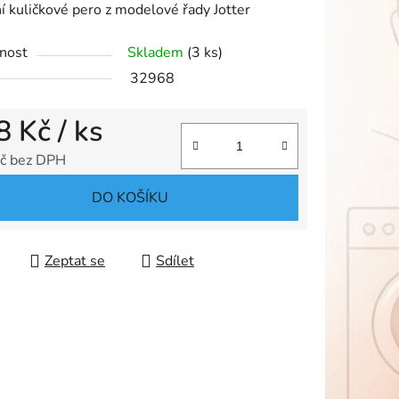
 kuličkové pero z modelové řady Jotter
nost
Skladem
(3 ks)
32968
ek.
8 Kč
/ ks
č bez DPH
 cena:
DO KOŠÍKU
Zeptat se
Sdílet