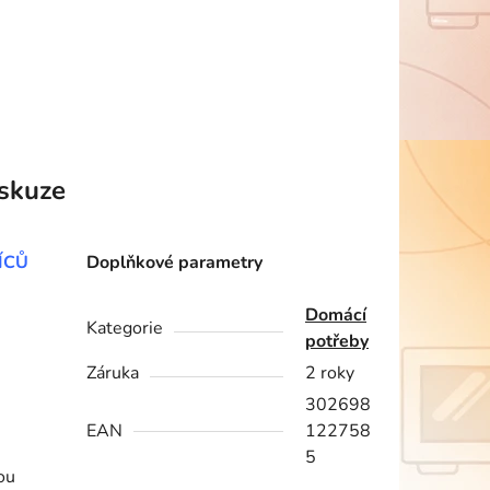
skuze
ÍCŮ
Doplňkové parametry
Domácí
Kategorie
potřeby
Záruka
2 roky
302698
EAN
122758
5
ou