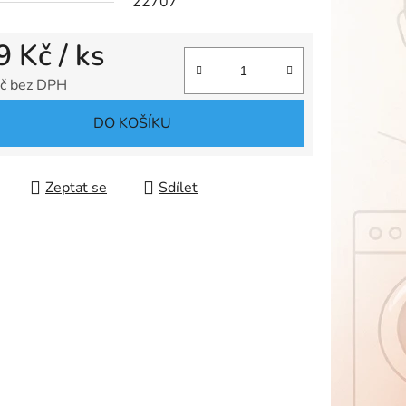
22707
9 Kč
/ ks
ek.
č bez DPH
 cena:
DO KOŠÍKU
Zeptat se
Sdílet