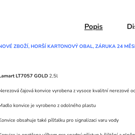
Popis
Di
NOVÉ ZBOŽÍ, HORŠÍ KARTONOVÝ OBAL, ZÁRUKA 24 MĚS
Lamart LT7057 GOLD
2,5l
Nerezová čajová konvice vyrobena z vysoce kvalitní nerezové oc
Madlo konvice je vyrobeno z odolného plastu
Konvice obsahuje také píšťalku pro signalizaci varu vody