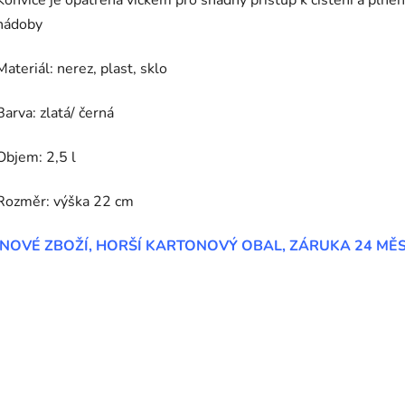
Konvice je opatřena víčkem pro snadný přístup k čištění a plněn
nádoby
Materiál: nerez, plast, sklo
Barva: zlatá/ černá
Objem: 2,5 l
Rozměr: výška 22 cm
NOVÉ ZBOŽÍ, HORŠÍ KARTONOVÝ OBAL, ZÁRUKA 24 MĚ