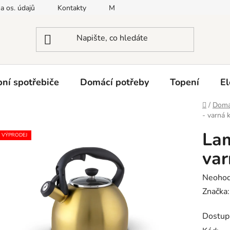
a os. údajů
Kontakty
Moje objednávka
Napište nám
ní spotřebiče
Domácí potřeby
Topení
El
Domů
/
Domá
- varná k
La
VÝPRODEJ
var
Průměr
Neoho
hodnoc
Značka
produk
Dostup
je