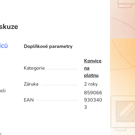
skuze
ÍCŮ
Doplňkové parametry
Konvice
Kategorie
na
plotnu
Záruka
2 roky
eli
859066
EAN
930340
3