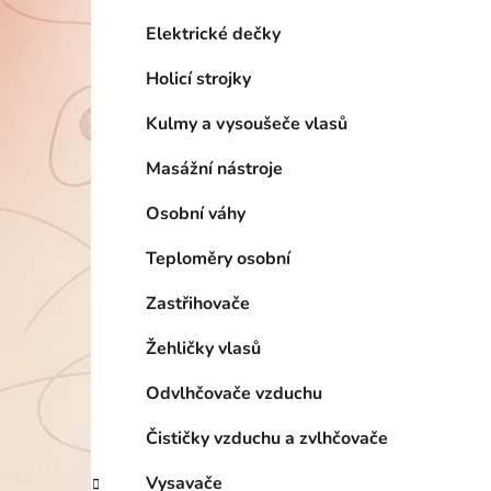
í
p
Elektrické dečky
a
Holicí strojky
n
e
Kulmy a vysoušeče vlasů
l
Masážní nástroje
Osobní váhy
Teploměry osobní
Zastřihovače
Žehličky vlasů
Odvlhčovače vzduchu
Čističky vzduchu a zvlhčovače
Vysavače