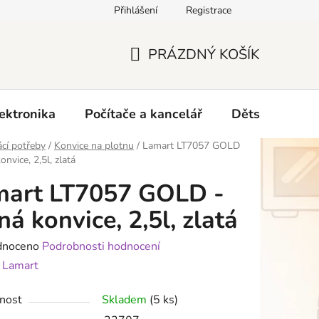
Přihlášení
Registrace
O nás
PRÁZDNÝ KOŠÍK
NÁKUPNÍ
KOŠÍK
ektronika
Počítače a kancelář
Dětské zboží 
cí potřeby
/
Konvice na plotnu
/
Lamart LT7057 GOLD
onvice, 2,5l, zlatá
mart LT7057 GOLD -
ná konvice, 2,5l, zlatá
né
dnoceno
Podrobnosti hodnocení
ení
:
Lamart
tu
nost
Skladem
(5 ks)