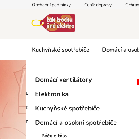
Přejít
Obchodní podmínky
Ceník dopravy
Ochran
na
obsah
Kuchyňské spotřebiče
Domácí a osob
P
K
Přeskočit
Domácí ventilátory
a
kategorie
o
t
s
Elektronika
e
t
g
r
Kuchyňské spotřebiče
o
a
r
Domácí a osobní spotřebiče
i
n
e
n
Péče o tělo