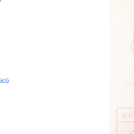
í
SÍCŮ