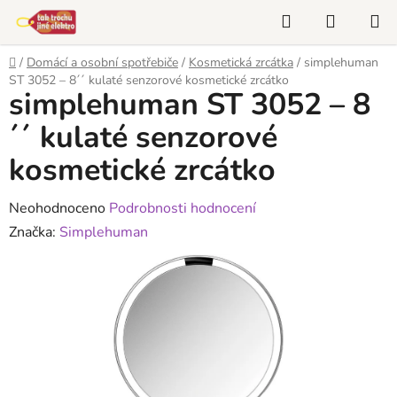
Přejít
Hledat
NÁKUP
na
KOŠÍK
obsah
Domů
/
Domácí a osobní spotřebiče
/
Kosmetická zrcátka
/
simplehuman
ST 3052 – 8´´ kulaté senzorové kosmetické zrcátko
simplehuman ST 3052 – 8
´´ kulaté senzorové
kosmetické zrcátko
Průměrné
Neohodnoceno
Podrobnosti hodnocení
hodnocení
Značka:
Simplehuman
produktu
je
0,0
z
5
hvězdiček.