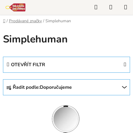
Přejít
Hledat
NÁKUP
na
KOŠÍK
obsah
Domů
/
Prodávané značky
/
Simplehuman
Simplehuman
OTEVŘÍT FILTR
Ř
Řadit podle:
Doporučujeme
a
z
V
e
ý
n
p
í
i
p