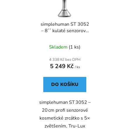
s
r
p
o
r
d
simplehuman ST 3052
o
u
– 8´´ kulaté senzorové
d
k
kosmetické zrcátko
u
t
Skladem
(1 ks)
k
ů
t
4 338 Kč bez DPH
ů
5 249 Kč
/ ks
DO KOŠÍKU
simplehuman ST 3052 –
20 cm profi senzorové
kosmetické zrcátko s 5×
zvětšením, Tru‑Lux