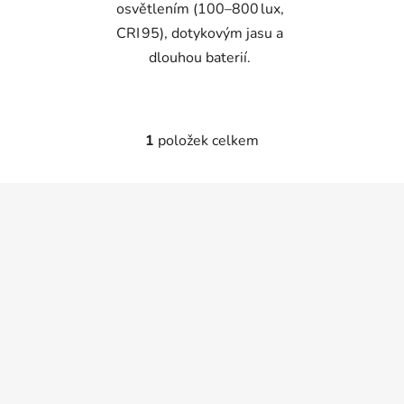
osvětlením (100–800 lux,
CRI 95), dotykovým jasu a
dlouhou baterií.
1
položek celkem
O
v
l
Z
á
á
d
p
a
a
c
t
í
p
í
r
v
k
y