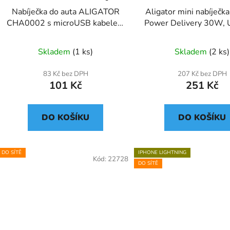
Nabíječka do auta ALIGATOR
Aligator mini nabíječka
CHA0002 s microUSB kabelem
Power Delivery 30W,
a 2xUSB výstupem 2,4A, Turbo
USB-A CHPD00
charge, černá
Skladem
(1 ks)
Skladem
(2 ks)
83 Kč bez DPH
207 Kč bez DPH
101 Kč
251 Kč
DO KOŠÍKU
DO KOŠÍKU
DO SÍTĚ
IPHONE LIGHTNING
Kód:
22728
DO SÍTĚ