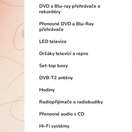
í
DVD a Blu-ray přehrávače a
p
rekordéry
a
n
Přenosné DVD a Blu-Ray
přehrávače
e
l
LED televize
Držáky televizí a repro
Set-top boxy
DVB-T2 antény
Hodiny
Radiopřijímače a radiobudíky
Přenosné audio s CD
Hi-Fi systémy