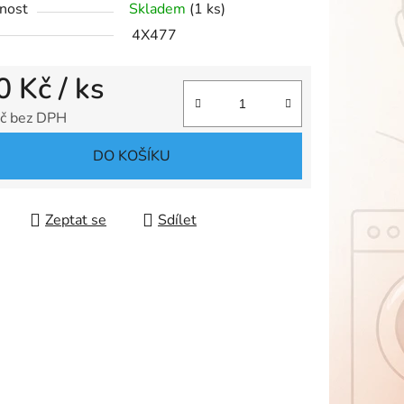
nost
Skladem
(1 ks)
4X477
0 Kč
/ ks
ek.
č bez DPH
 cena:
DO KOŠÍKU
Zeptat se
Sdílet