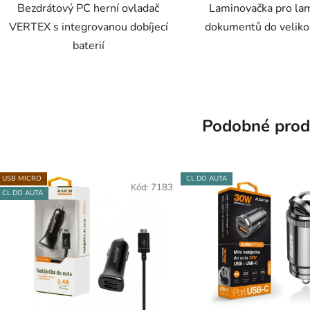
Bezdrátový PC herní ovladač
Laminovačka pro lam
VERTEX s integrovanou dobíjecí
dokumentů do veliko
baterií
Podobné prod
USB MICRO
CL DO AUTA
Kód:
7183
CL DO AUTA