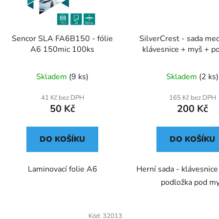
Sencor SLA FA6B150 - fólie
SilverCrest - sada me
A6 150mic 100ks
klávesnice + myš + p
Skladem
(9 ks)
Skladem
(2 ks)
41 Kč bez DPH
165 Kč bez DPH
50 Kč
200 Kč
DO KOŠÍKU
DO KOŠÍKU
Laminovací folie A6
Herní sada - klávesnic
podložka pod m
Kód:
32013