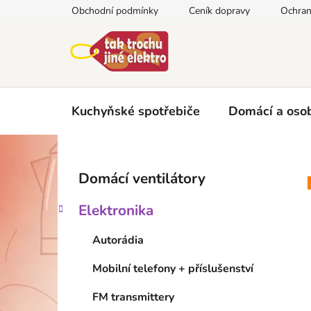
Přejít
Obchodní podmínky
Ceník dopravy
Ochran
na
obsah
Kuchyňské spotřebiče
Domácí a osob
P
K
Přeskočit
Domácí ventilátory
a
kategorie
o
t
s
Elektronika
e
t
g
r
Autorádia
o
a
r
Mobilní telefony + příslušenství
i
n
e
n
FM transmittery