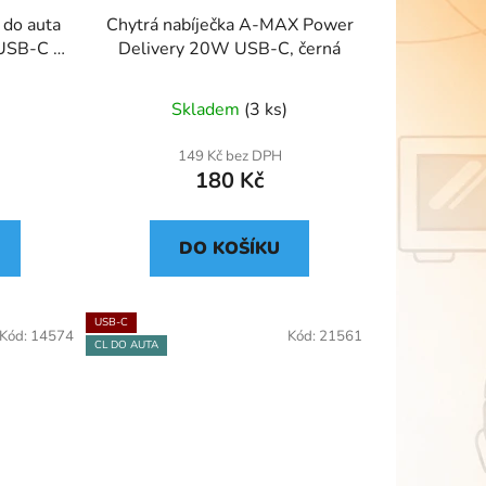
 do auta
Chytrá nabíječka A-MAX Power
 USB-C +
Delivery 20W USB-C, černá
06
Skladem
(3 ks)
149 Kč bez DPH
180 Kč
DO KOŠÍKU
USB-C
Kód:
14574
Kód:
21561
CL DO AUTA