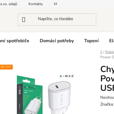
a os. údajů
Kontakty
Moje objednávka
Napište nám
ní spotřebiče
Domácí potřeby
Topení
El
Domů
/
Elekt
Power D
Chy
DO SÍTĚ
Po
USB
Průměr
Neoho
hodnoc
Značka
produk