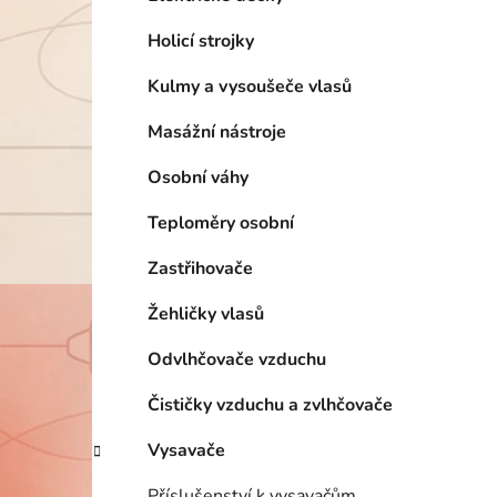
Holicí strojky
Kulmy a vysoušeče vlasů
Masážní nástroje
Osobní váhy
Teploměry osobní
Zastřihovače
Žehličky vlasů
Odvlhčovače vzduchu
Čističky vzduchu a zvlhčovače
Vysavače
Příslušenství k vysavačům