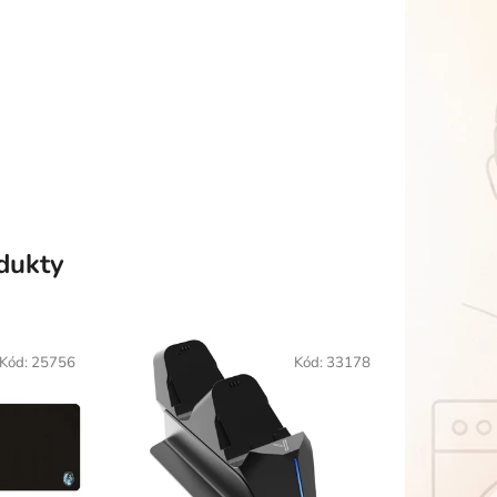
odukty
Kód:
25756
Kód:
33178