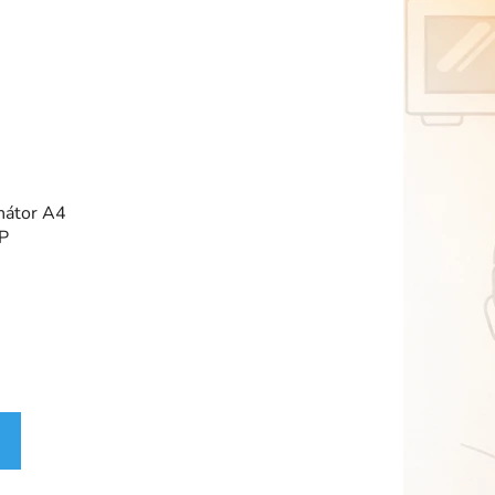
nátor A4
P