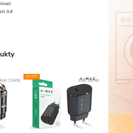
inaci
sti A4
ukty
DO SÍTĚ
Kód:
21606
Kód:
28046