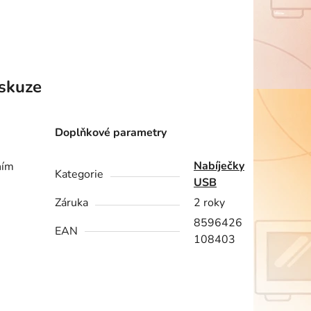
skuze
Doplňkové parametry
Nabíječky
ním
Kategorie
USB
Záruka
2 roky
8596426
EAN
108403