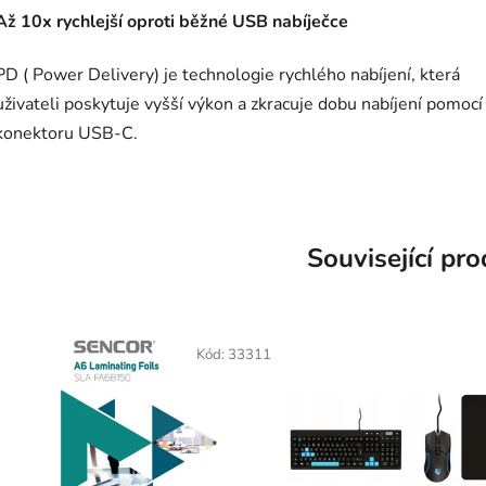
Až 10x rychlejší
oproti běžné USB nabíječce
PD ( Power Delivery) je technologie rychlého nabíjení, která
uživateli poskytuje vyšší výkon a zkracuje dobu nabíjení pomocí
konektoru USB-C.
Související pr
Kód:
33311