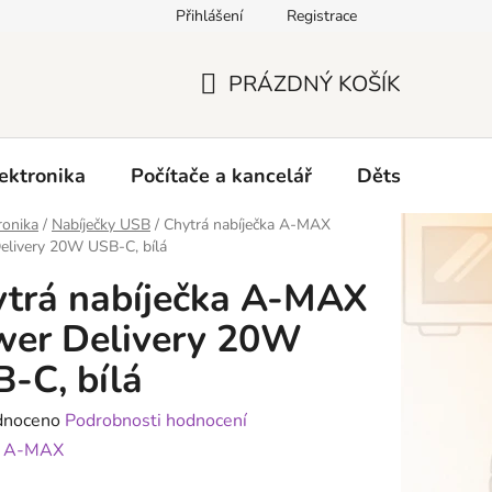
Přihlášení
Registrace
O nás
PRÁZDNÝ KOŠÍK
NÁKUPNÍ
KOŠÍK
ektronika
Počítače a kancelář
Dětské zboží 
ronika
/
Nabíječky USB
/
Chytrá nabíječka A-MAX
elivery 20W USB-C, bílá
trá nabíječka A-MAX
wer Delivery 20W
-C, bílá
né
dnoceno
Podrobnosti hodnocení
ení
:
A-MAX
tu