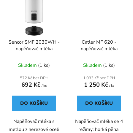
Sencor SMF 2030WH -
Catler MF 620 -
napěňovač mléka
napěňovač mléka
Skladem
(1 ks)
Skladem
(1 ks)
572 Kč bez DPH
1 033 Kč bez DPH
692 Kč
1 250 Kč
/ ks
/ ks
DO KOŠÍKU
DO KOŠÍKU
Napěňovač mléka s
Napěňovač mléka se 4
metlou z nerezové oceli
režimy: horká pěna,