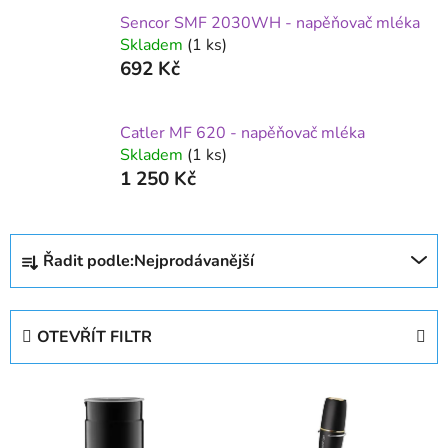
Sencor SMF 2030WH - napěňovač mléka
Skladem
(1 ks)
692 Kč
Catler MF 620 - napěňovač mléka
Skladem
(1 ks)
1 250 Kč
Ř
Řadit podle:
Nejprodávanější
a
z
e
OTEVŘÍT FILTR
n
í
V
p
ý
r