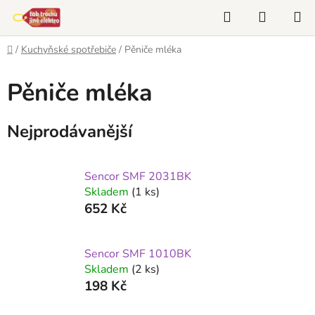
Přejít
Hledat
NÁKUP
na
KOŠÍK
obsah
Domů
/
Kuchyňské spotřebiče
/
Pěniče mléka
Pěniče mléka
Nejprodávanější
Sencor SMF 2031BK
Skladem
(1 ks)
652 Kč
Sencor SMF 1010BK
Skladem
(2 ks)
198 Kč