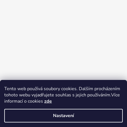
Tento web používá soubory cookies. Dalším procházením
tohoto webu vyjadřujete souhlas s jejich používáním.Více
Zboží.cz
Heureka.cz
Voňavé dárky
informací o cookies
zde
Nastavení