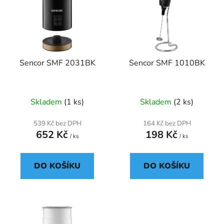
p
o
i
d
s
u
p
k
r
t
Sencor SMF 2031BK
Sencor SMF 1010BK
o
ů
d
u
Skladem
(1 ks)
Skladem
(2 ks)
k
t
539 Kč bez DPH
164 Kč bez DPH
ů
652 Kč
198 Kč
/ ks
/ ks
DO KOŠÍKU
DO KOŠÍKU