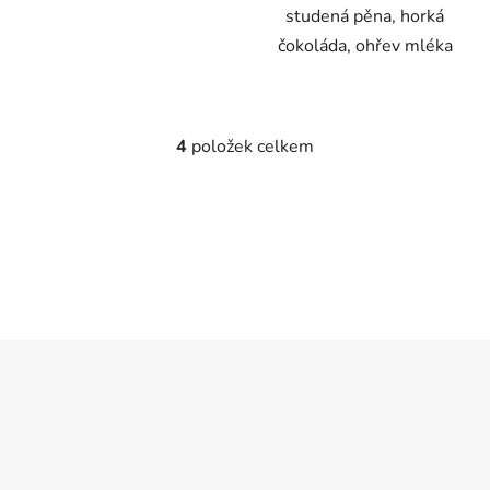
studená pěna, horká
čokoláda, ohřev mléka
4
položek celkem
O
v
l
á
d
a
c
í
p
Z
r
á
v
p
k
a
y
t
v