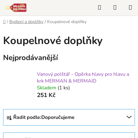
Přejít
Hledat
NÁKUP
na
KOŠÍK
obsah
Domů
/
Bydlení a doplňky
/
Koupelnové doplňky
Koupelnové doplňky
Nejprodávanější
Vanový polštář - Opěrka hlavy pro hlavu a
krk MERMAN & MERMAID
Skladem
(1 ks)
251 Kč
Ř
Řadit podle:
Doporučujeme
a
z
e