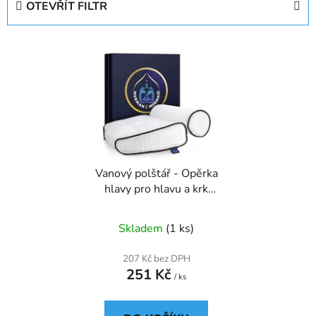
OTEVŘÍT FILTR
n
í
V
p
ý
r
p
o
i
d
s
u
p
k
r
t
Vanový polštář - Opěrka
o
ů
hlavy pro hlavu a krk
d
MERMAN & MERMAID
u
Skladem
(1 ks)
k
t
207 Kč bez DPH
ů
251 Kč
/ ks