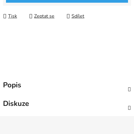
Tisk
Zeptat se
Sdílet
Popis
Diskuze
Z
á