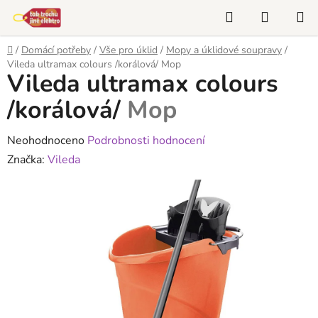
Přejít
Hledat
NÁKUP
na
KOŠÍK
obsah
Domů
/
Domácí potřeby
/
Vše pro úklid
/
Mopy a úklidové soupravy
/
Vileda ultramax colours /korálová/
Mop
Vileda ultramax colours
/korálová/
Mop
Průměrné
Neohodnoceno
Podrobnosti hodnocení
hodnocení
Značka:
Vileda
produktu
je
0,0
z
5
hvězdiček.