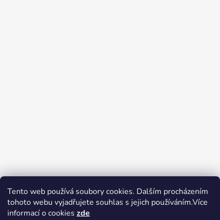
Tento web používá soubory cookies. Dalším procházením
tohoto webu vyjadřujete souhlas s jejich používáním.Více
Zboží.cz
Heureka.cz
Voňavé dárky
informací o cookies
zde