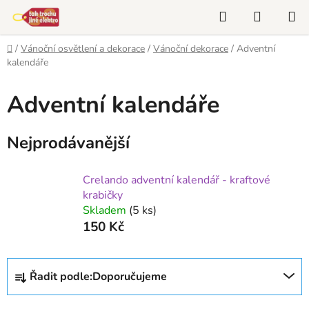
Přejít
Hledat
NÁKUP
na
KOŠÍK
obsah
Domů
/
Vánoční osvětlení a dekorace
/
Vánoční dekorace
/
Adventní
kalendáře
Adventní kalendáře
Nejprodávanější
Crelando adventní kalendář - kraftové
krabičky
Skladem
(5 ks)
150 Kč
Ř
Řadit podle:
Doporučujeme
a
z