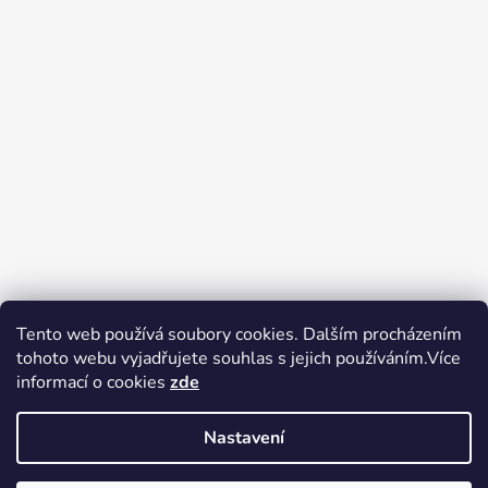
Tento web používá soubory cookies. Dalším procházením
tohoto webu vyjadřujete souhlas s jejich používáním.Více
Zboží.cz
Heureka.cz
Voňavé dárky
informací o cookies
zde
Nastavení