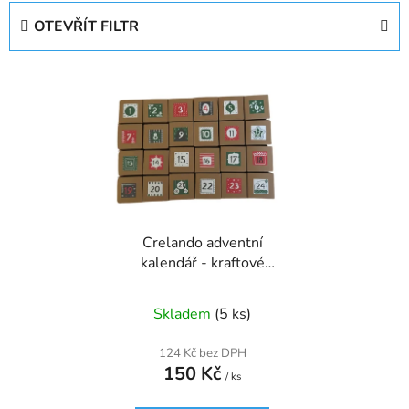
e
OTEVŘÍT FILTR
n
í
V
p
ý
r
p
o
i
d
s
u
p
k
r
t
Crelando adventní
o
ů
kalendář - kraftové
d
krabičky
u
Skladem
(5 ks)
k
t
124 Kč bez DPH
ů
150 Kč
/ ks