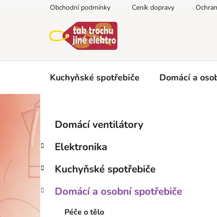
Přejít
Obchodní podmínky
Ceník dopravy
Ochran
na
obsah
Kuchyňské spotřebiče
Domácí a osob
P
K
Přeskočit
Domácí ventilátory
a
kategorie
o
t
s
Elektronika
e
t
g
r
Kuchyňské spotřebiče
o
a
r
Domácí a osobní spotřebiče
i
n
e
n
Péče o tělo