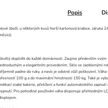
Popis
Di
Nové zboží, u některých kusů horší kartonová krabice, záruka 2
měsíců.
Skvělý doplněk do každé domácnosti. Zaujme především svým
jednoduchým a elegantním provedením. Sklo se zaoblenými ro
příjemně padne do ruky, a navíc je odolné vůči poškození. Váha 
přesností 100 g a do maximální hmotnosti 150 kg. Také je vyb
indikací slabé baterie, přetížení a funkcí automatického zapnutí 
vypnutí. Pro pohodlné používání váha disponuje přehledným L
displejem.