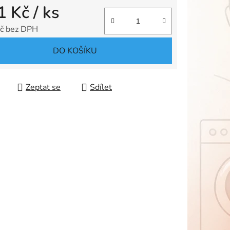
1 Kč
/ ks
ek.
č bez DPH
 cena:
DO KOŠÍKU
Zeptat se
Sdílet