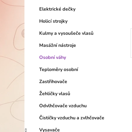
í
p
Elektrické dečky
a
Holicí strojky
n
e
Kulmy a vysoušeče vlasů
l
Masážní nástroje
Osobní váhy
Teploměry osobní
Zastřihovače
Žehličky vlasů
Odvlhčovače vzduchu
Čističky vzduchu a zvlhčovače
Vysavače