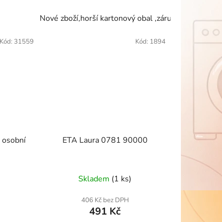
Nové zboží,horší kartonový obal ,záruka 24 měsíců
Kód:
31559
Kód:
1894
 osobní
ETA Laura 0781 90000
Skladem
(1 ks)
406 Kč bez DPH
491 Kč