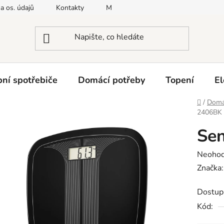
a os. údajů
Kontakty
Moje objednávka
Napište nám
ní spotřebiče
Domácí potřeby
Topení
El
Domů
/
Domác
2406BK
Se
Průměr
Neoho
hodnoc
Značka
produk
Dostup
je
Kód:
0,0
z