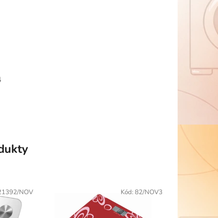
4
odukty
21392/NOV
Kód:
82/NOV3