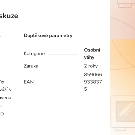
skuze
4
Doplňkové parametry
Osobní
Kategorie
váhy
Záruka
2 roky
859066
hy
EAN
933837
5
váží s
avena
a
CD