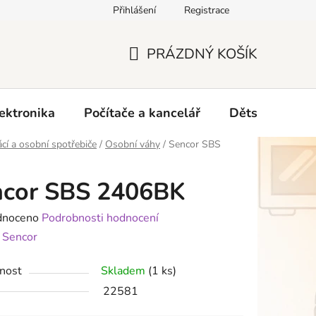
Přihlášení
Registrace
O nás
PRÁZDNÝ KOŠÍK
NÁKUPNÍ
KOŠÍK
ektronika
Počítače a kancelář
Dětské zboží 
í a osobní spotřebiče
/
Osobní váhy
/
Sencor SBS
ncor SBS 2406BK
né
dnoceno
Podrobnosti hodnocení
ení
:
Sencor
tu
nost
Skladem
(1 ks)
22581