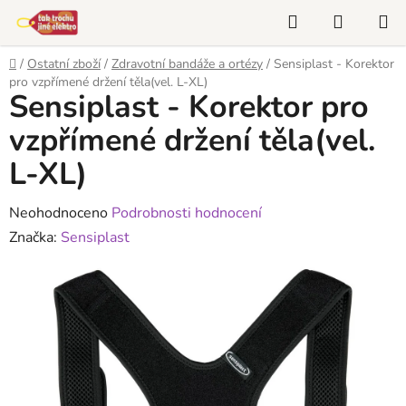
Přejít
Hledat
NÁKUP
na
KOŠÍK
obsah
Domů
/
Ostatní zboží
/
Zdravotní bandáže a ortézy
/
Sensiplast - Korektor
pro vzpřímené držení těla(vel. L-XL)
Sensiplast - Korektor pro
vzpřímené držení těla(vel.
L-XL)
Průměrné
Neohodnoceno
Podrobnosti hodnocení
hodnocení
Značka:
Sensiplast
produktu
je
0,0
z
5
hvězdiček.