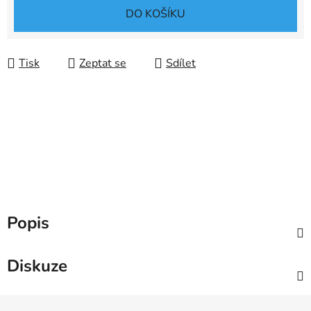
Měrná cena:
DO KOŠÍKU
Tisk
Zeptat se
Sdílet
Popis
Diskuze
Z