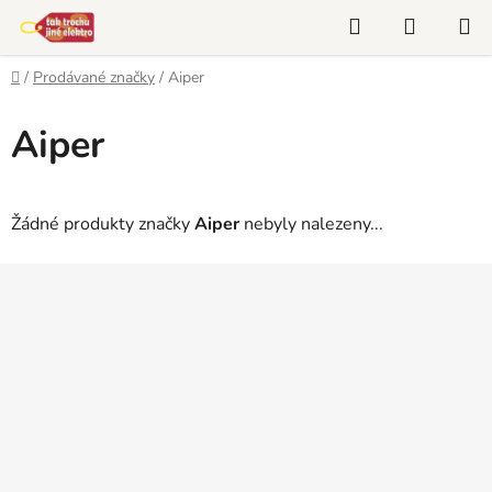
Přejít
Hledat
NÁKUP
na
KOŠÍK
obsah
Domů
/
Prodávané značky
/
Aiper
Aiper
Žádné produkty značky
Aiper
nebyly nalezeny...
Z
á
p
a
t
í