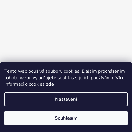
Tento web používá soubory cookies. Dalším procházením
tohoto webu vyjadřujete souhlas s jejich používáním.Více
Zboží.cz
Heureka.cz
Voňavé dárky
informací o cookies
zde
Nastavení
Souhlasím
Vytvořil Shoptet
Copyright 2026
tak trochu jiné
V pátek 14.8.2026 má prodejna Tak trochu jiné elektro zavřeno.
elektro
. Všechna práva vyhrazena.