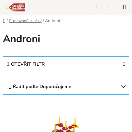
Přejít
Hledat
NÁKUP
na
KOŠÍK
obsah
Domů
/
Prodávané značky
/
Androni
Androni
OTEVŘÍT FILTR
Ř
Řadit podle:
Doporučujeme
a
z
V
e
ý
n
p
í
i
p