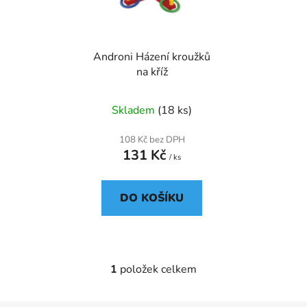
s
r
p
o
r
d
Androni Házení kroužků
o
u
na kříž
d
k
u
t
Skladem
(18 ks)
k
ů
t
108 Kč bez DPH
ů
131 Kč
/ ks
DO KOŠÍKU
1
položek celkem
O
v
l