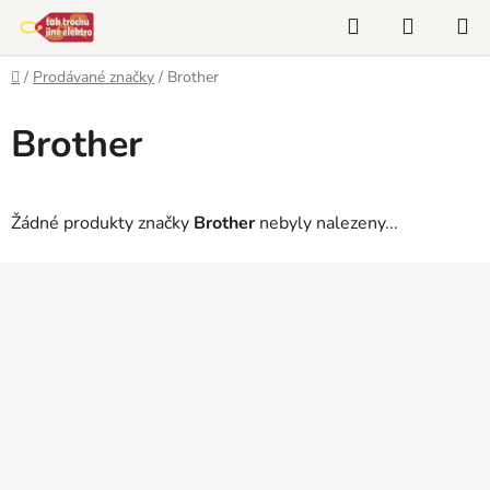
Přejít
Hledat
NÁKUP
na
KOŠÍK
obsah
Domů
/
Prodávané značky
/
Brother
Brother
Žádné produkty značky
Brother
nebyly nalezeny...
Z
á
p
a
t
í