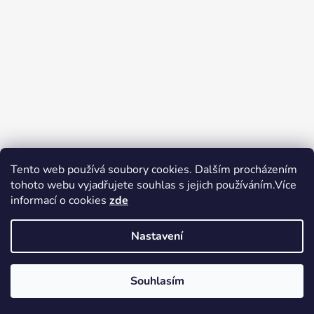
Tento web používá soubory cookies. Dalším procházením
tohoto webu vyjadřujete souhlas s jejich používáním.Více
Zboží.cz
Heureka.cz
Voňavé dárky
informací o cookies
zde
Nastavení
Souhlasím
Vytvořil Shoptet
Copyright 2026
tak trochu jiné
V pátek 14.8.2026 má prodejna Tak trochu jiné elektro zavřeno.
elektro
. Všechna práva vyhrazena.